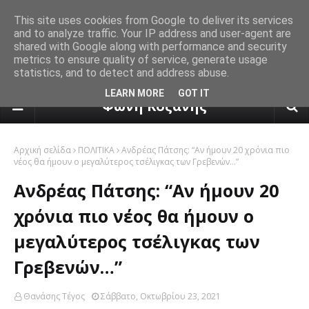
This site uses cookies from Google to deliver its services
and to analyze traffic. Your IP address and user-agent are
shared with Google along with performance and security
metrics to ensure quality of service, generate usage
statistics, and to detect and address abuse.
πρόγνωση καιρού από το k24.n
LEARN MORE
GOT IT
Φωνή Κοζάνης
Αρχική σελίδα
ΠΟΛΙΤΙΚΑ
Ανδρέας Πάτσης: “Αν ήμουν 20 χρόνια πιο
νέος θα ήμουν ο μεγαλύτερος τσέλιγκας των Γρεβενών…”
Ανδρέας Πάτσης: “Αν ήμουν 20
χρόνια πιο νέος θα ήμουν ο
μεγαλύτερος τσέλιγκας των
Γρεβενών…”
Θανάσης Τέγος
Σάββατο, Οκτωβρίου 23, 2021