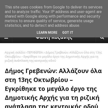
This site uses cookies from Google to deliver its services
and to analyze traffic. Your IP address and user-agent are
shared with Google along with performance and security
metrics to ensure quality of service, generate usage
statistics, and to detect and address abuse.
πρόγνωση καιρού από το k24.n
LEARN MORE
GOT IT
Φωνή Κοζάνης
Αρχική σελίδα
ΠΕΡΙΦΕΡΕΙΑ
Δήμος Γρεβενών: Αλλάζουν όλα στη 13ης
Οκτωβρίου – Εγκρίθηκε το μεγάλο έργο της Δημοτικής Αρχής για τη
ριζική ανάπλαση της κεντρικής οδού
Δήμος Γρεβενών: Αλλάζουν όλα
στη 13ης Οκτωβρίου –
Εγκρίθηκε το μεγάλο έργο της
Δημοτικής Αρχής για τη ριζική
ανάπλαση της κεντρικής οδού