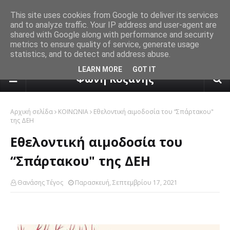
This site uses cookies from Google to deliver its services
and to analyze traffic. Your IP address and user-agent are
shared with Google along with performance and security
metrics to ensure quality of service, generate usage
statistics, and to detect and address abuse.
πρόγνωση καιρού από το k24.n
LEARN MORE
GOT IT
Φωνή Κοζάνης
Αρχική σελίδα
ΚΟΙΝΩΝΙΑ
Εθελοντική αιμοδοσία του “Σπάρτακου"
της ΔΕΗ
Εθελοντική αιμοδοσία του
“Σπάρτακου" της ΔΕΗ
Θανάσης Τέγος
Παρασκευή, Σεπτεμβρίου 17, 2021