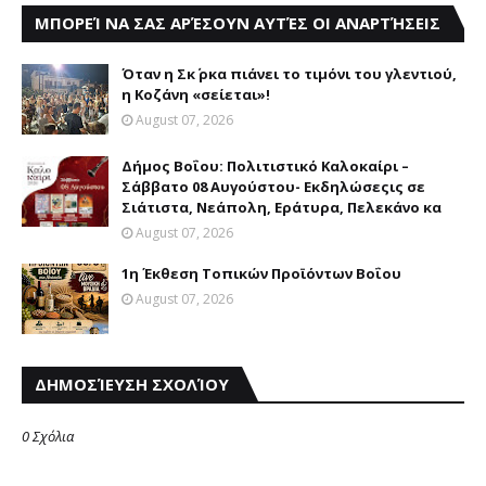
ΜΠΟΡΕΊ ΝΑ ΣΑΣ ΑΡΈΣΟΥΝ ΑΥΤΈΣ ΟΙ ΑΝΑΡΤΉΣΕΙΣ
Όταν η Σκ΄ ρκα πιάνει το τιμόνι του γλεντιού,
η Κοζάνη «σείεται»!
August 07, 2026
Δήμος Βοΐου: Πολιτιστικό Καλοκαίρι –
Σάββατο 08 Αυγούστου- Eκδηλώσεςις σε
Σιάτιστα, Νεάπολη, Εράτυρα, Πελεκάνο κα
August 07, 2026
1η Έκθεση Τοπικών Προϊόντων Βοΐου
August 07, 2026
ΔΗΜΟΣΊΕΥΣΗ ΣΧΟΛΊΟΥ
0 Σχόλια