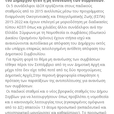
του Δημάρχου ήταν η μη ανανέωση των συμβάσεων.
Οι 5 συνάδελφοι ΙΔΟΧ εργάζονται στους παιδικούς
σταθμούς από το 2015 ανελλιπώς μέσω του προγράμματος
Εναρμόνιση Οικογενειακής και Επαγγελματικής Ζωής (ΕΣΠΑ)
2015-2022 και έχουν επιλεγεί με μοριοδότηση με διαδικασίες
τύπου ΑΣΕΠ όπως και χιλιάδες άλλοι συνάδελφοι ανά την
Ελλάδα. Σύμφωνα με τη Νομοθεσία οι συμβάσεις (Ιδιωτικού
Δικαίου Ορισμένου Χρόνου) έχουν ετήσια ισχύ και
ανανεώνονται αυτοδίκαια με απόφαση του Δημάρχου εκτός
εάν υπάρχει επαρκώς αιτιολογημένη αντίθετη απόφαση του
Δημοτικού Συμβουλίου.
Για πρώτη φορά το θέμα μη ανανέωσης των συμβάσεων
τέθηκε πέρσι τον Σεπτέμβριο από τη νυν Δημοτική Αρχή και
μέχρι τότε δεν είχε τεθεί ποτέ από τις δύο προηγούμενες
Δημοτικές Αρχές.Στην περσινή ψηφοφορία επικράτησε η
πρόταση των παρατάξεων της αντιπολίτευσης για ανανέωση
των συμβάσεων.
Οι παιδικοί σταθμοί και ο νέος βρεφικός σταθμός του Δήμου
Σερβίων για να λειτουργήσουν όπως προβλέπει η νομοθεσία
και ο κανονισμός λειτουργίας τους (εγκεκριμένος ομόφωνα
από το ΔΣ) απαιτούν 13 άτομα προσωπικό (εκπαιδευτικό και
υποστηρικτικό-μαγείρισσες και καθαρίστριες). Το προσωπικό