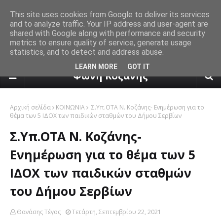
This site uses cookies from Google to deliver its services
and to analyze traffic. Your IP address and user-agent are
shared with Google along with performance and security
metrics to ensure quality of service, generate usage
statistics, and to detect and address abuse.
πρόγνωση καιρού από το k24.n
LEARN MORE
GOT IT
Φωνή Κοζάνης
Αρχική σελίδα
ΚΟΙΝΩΝΙΑ
Σ.Υπ.ΟΤΑ Ν. Κοζάνης- Ενημέρωση για το
θέμα των 5 ΙΔΟΧ των παιδικών σταθμών του Δήμου Σερβίων
Σ.Υπ.ΟΤΑ Ν. Κοζάνης-
Ενημέρωση για το θέμα των 5
ΙΔΟΧ των παιδικών σταθμών
του Δήμου Σερβίων
Θανάσης Τέγος
Τετάρτη, Σεπτεμβρίου 22, 2021