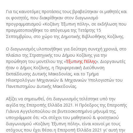
Για τις καινοτόμες προτάσεις τους βραβεύτηκαν οι μαθητές και
οι φοιτητές, που διακρίθηκαν στον διαγωνισμό
προγραμματισμού «Κοζάνη: Έξυπνη πόλη», σε εκδήλωση που
πραγματοποιήθηκε το απόγευμα της Τετάρτης 15
Σεπτεμβρίου, στο χώρο της Δημοτικής Βιβλιοθήκης Κοζάνης.
Ο διαγωνισμός υλοποιήθηκε για δεύτερη συνεχή χρονιά, στο
πλαίσιο της Στρατηγικής του Δήμου Κοζάνης για την
προώθηση του μοντέλου της «
Έξυπνης Πόλης
». Διοργανωτές
ήταν ο Δήμος Κοζάνης, η Περιφερειακή Διεύθυνση
Εκπαίδευσης Δυτικής Μακεδονίας, και το Τμήμα
Ηλεκτρολόγων Μηχανικών & Μηχανικών Υπολογιστών του
Πανεπιστημίου Δυτικής Μακεδονίας.
Αξίζει να σημειωθεί, ότι διαγωνισμός τελέστηκε υπό την
αιγίδα της Επιτροπής Ελλάδα 2021. Η Πρόεδρος της Επιτροπής
Γιάννα Αγγελοπούλου σε βιντεοσκοπημένο μήνυμά της,
υπογράμμισε ότι: «Οι στόχοι του μαθητικού & φοιτητικού
διαγωνισμού «Κοζάνη: Έξυπνη πόλη», είναι κοινοί με τους
στόχους που έχει θέσει η Επιτροπή Ελλάδα 2021 γι’ αυτή την