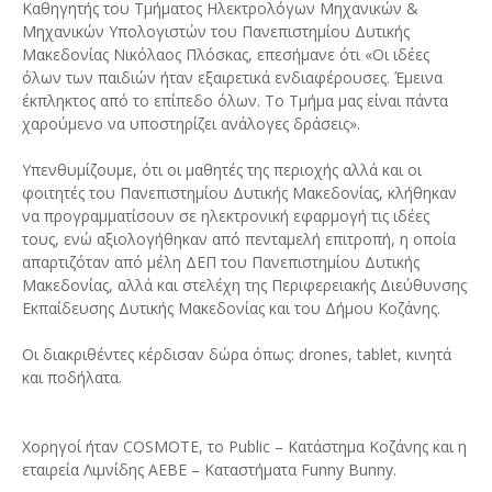
Καθηγητής του Τμήματος Ηλεκτρολόγων Μηχανικών &
Μηχανικών Υπολογιστών του Πανεπιστημίου Δυτικής
Μακεδονίας Νικόλαος Πλόσκας, επεσήμανε ότι «Οι ιδέες
όλων των παιδιών ήταν εξαιρετικά ενδιαφέρουσες. Έμεινα
έκπληκτος από το επίπεδο όλων. Το Τμήμα μας είναι πάντα
χαρούμενο να υποστηρίζει ανάλογες δράσεις».
Υπενθυμίζουμε, ότι οι μαθητές της περιοχής αλλά και οι
φοιτητές του Πανεπιστημίου Δυτικής Μακεδονίας, κλήθηκαν
να προγραμματίσουν σε ηλεκτρονική εφαρμογή τις ιδέες
τους, ενώ αξιολογήθηκαν από πενταμελή επιτροπή, η οποία
απαρτιζόταν από μέλη ΔΕΠ του Πανεπιστημίου Δυτικής
Μακεδονίας, αλλά και στελέχη της Περιφερειακής Διεύθυνσης
Εκπαίδευσης Δυτικής Μακεδονίας και του Δήμου Κοζάνης.
Οι διακριθέντες κέρδισαν δώρα όπως: drones, tablet, κινητά
και ποδήλατα.
Χορηγοί ήταν COSMOTE, το Public – Κατάστημα Κοζάνης και η
εταιρεία Λιμνίδης ΑΕΒΕ – Καταστήματα Funny Bunny.