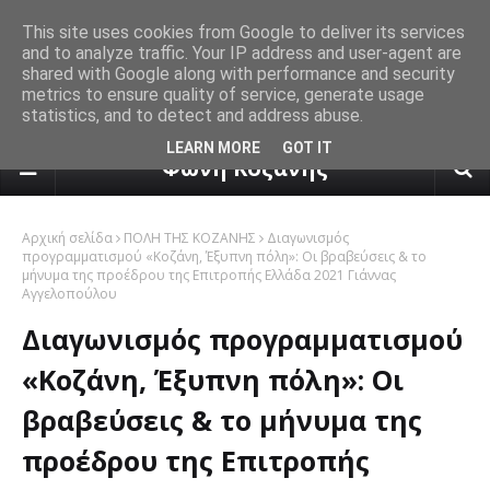
This site uses cookies from Google to deliver its services
and to analyze traffic. Your IP address and user-agent are
shared with Google along with performance and security
metrics to ensure quality of service, generate usage
statistics, and to detect and address abuse.
πρόγνωση καιρού από το k24.n
LEARN MORE
GOT IT
Φωνή Κοζάνης
Αρχική σελίδα
ΠΟΛΗ ΤΗΣ ΚΟΖΑΝΗΣ
Διαγωνισμός
προγραμματισμού «Κοζάνη, Έξυπνη πόλη»: Οι βραβεύσεις & το
μήνυμα της προέδρου της Επιτροπής Ελλάδα 2021 Γιάννας
Αγγελοπούλου
Διαγωνισμός προγραμματισμού
«Κοζάνη, Έξυπνη πόλη»: Οι
βραβεύσεις & το μήνυμα της
προέδρου της Επιτροπής