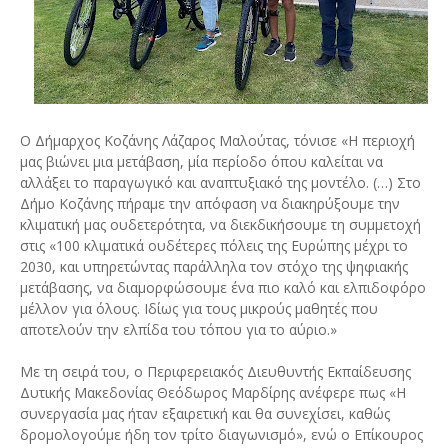
Ο Δήμαρχος Κοζάνης Λάζαρος Μαλούτας, τόνισε «Η περιοχή
μας βιώνει μια μετάβαση, μία περίοδο όπου καλείται να
αλλάξει το παραγωγικό και αναπτυξιακό της μοντέλο. (…) Στο
Δήμο Κοζάνης πήραμε την απόφαση να διακηρύξουμε την
κλιματική μας ουδετερότητα, να διεκδικήσουμε τη συμμετοχή
στις «100 κλιματικά ουδέτερες πόλεις της Ευρώπης μέχρι το
2030, και υπηρετώντας παράλληλα τον στόχο της ψηφιακής
μετάβασης, να διαμορφώσουμε ένα πιο καλό και ελπιδοφόρο
μέλλον για όλους. Ιδίως για τους μικρούς μαθητές που
αποτελούν την ελπίδα του τόπου για το αύριο.»
Με τη σειρά του, ο Περιφερειακός Διευθυντής Εκπαίδευσης
Δυτικής Μακεδονίας Θεόδωρος Μαρδίρης ανέφερε πως «Η
συνεργασία μας ήταν εξαιρετική και θα συνεχίσει, καθώς
δρομολογούμε ήδη τον τρίτο διαγωνισμό», ενώ ο Επίκουρος