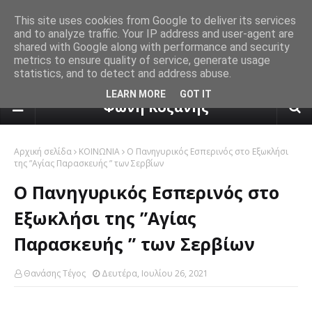
This site uses cookies from Google to deliver its services
and to analyze traffic. Your IP address and user-agent are
shared with Google along with performance and security
metrics to ensure quality of service, generate usage
statistics, and to detect and address abuse.
πρόγνωση καιρού από το k24.n
LEARN MORE
GOT IT
Φωνή Κοζάνης
Αρχική σελίδα
ΚΟΙΝΩΝΙΑ
Ο Πανηγυρικός Εσπερινός στο Eξωκλήσι
της ”Αγίας Παρασκευής ” των Σερβίων
Ο Πανηγυρικός Εσπερινός στο
Eξωκλήσι της ”Αγίας
Παρασκευής ” των Σερβίων
Θανάσης Τέγος
Δευτέρα, Ιουλίου 26, 2021