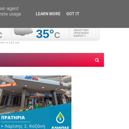
user-agent
erate usage
LEARN MORE
GOT IT
πό το k24.net