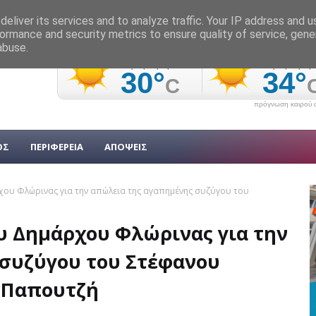
eliver its services and to analyze traffic. Your IP address and 
ormance and security metrics to ensure quality of service, gen
abuse.
πρόγνωση καιρού α
ΟΣ
ΠΕΡΙΦΕΡΕΙΑ
ΑΠΟΨΕΙΣ
ου Φλώρινας για την απώλεια της αγαπημένης συζύγου του
 Δημάρχου Φλώρινας για την
συζύγου του Στέφανου
 Παπουτζή