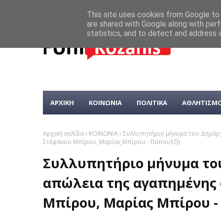
This site uses cookies from Google to d
are shared with Google along with perf
statistics, and to detect and address 
ΑΡΧΙΚΗ
ΚΟΙΝΩΝΙΑ
ΠΟΛΙΤΙΚΑ
ΑΘΛΗΤΙΣΜ
Αρχική σελίδα
ΚΟΙΝΩΝΙΑ
Συλλυπητήριο μήνυμα του Δημάρχ
Στέφανου Μπίρου, Μαρίας Μπίρου - Παπουτζή
Συλλυπητήριο μήνυμα του
απώλεια της αγαπημένης 
Μπίρου, Μαρίας Μπίρου -