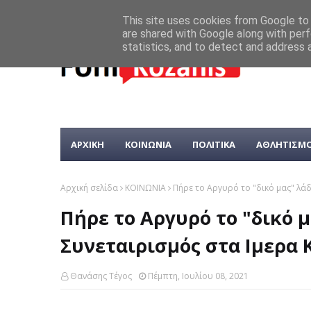
This site uses cookies from Google to d
are shared with Google along with perf
statistics, and to detect and address 
ΑΡΧΙΚΗ
ΚΟΙΝΩΝΙΑ
ΠΟΛΙΤΙΚΑ
ΑΘΛΗΤΙΣΜ
Αρχική σελίδα
ΚΟΙΝΩΝΙΑ
Πήρε το Αργυρό το "δικό μας" λά
Πήρε το Αργυρό το "δικό 
Συνεταιρισμός στα Ιμερα 
Θανάσης Τέγος
Πέμπτη, Ιουλίου 08, 2021