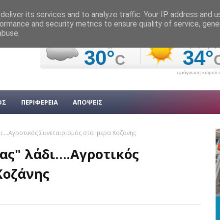
eliver its services and to analyze traffic. Your IP address and 
ormance and security metrics to ensure quality of service, gen
abuse.
πρόγνωση καιρού α
ΟΣ
ΠΕΡΙΦΕΡΕΙΑ
ΑΠΟΨΕΙΣ
δι….Αγροτικός Συνεταιρισμός στα Ιμερα Κοζάνης
μας" λάδι….Αγροτικός
Κοζάνης