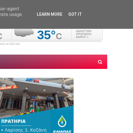
user-agent
erate usage
LEARN MORE
GOT IT
πό το k24.net