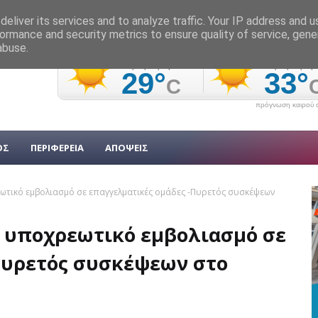
eliver its services and to analyze traffic. Your IP address and 
ormance and security metrics to ensure quality of service, gen
abuse.
πρόγνωση καιρού α
ΟΣ
ΠΕΡΙΦΕΡΕΙΑ
ΑΠΟΨΕΙΣ
ωτικό εμβολιασμό σε επαγγελματικές ομάδες -Πυρετός συσκέψεων
 υποχρεωτικό εμβολιασμό σε
Πυρετός συσκέψεων στο