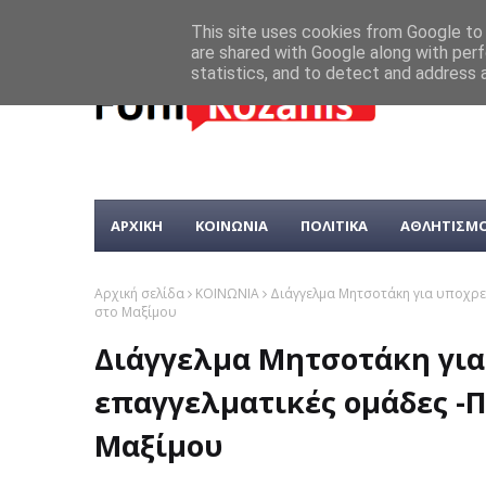
This site uses cookies from Google to d
are shared with Google along with perf
statistics, and to detect and address 
ΑΡΧΙΚΗ
ΚΟΙΝΩΝΙΑ
ΠΟΛΙΤΙΚΑ
ΑΘΛΗΤΙΣΜ
Αρχική σελίδα
ΚΟΙΝΩΝΙΑ
Διάγγελμα Μητσοτάκη για υποχρε
στο Μαξίμου
Διάγγελμα Μητσοτάκη για
επαγγελματικές ομάδες -
Μαξίμου