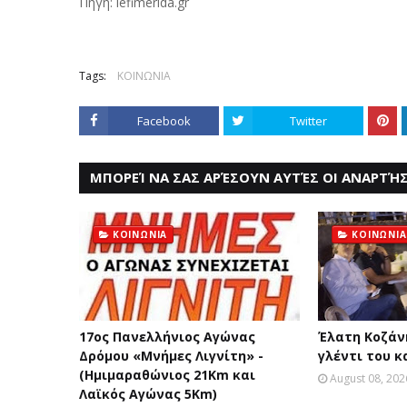
Πηγή: iefimerida.gr
Tags:
ΚΟΙΝΩΝΙΑ
Facebook
Twitter
ΜΠΟΡΕΊ ΝΑ ΣΑΣ ΑΡΈΣΟΥΝ ΑΥΤΈΣ ΟΙ ΑΝΑΡΤΉΣ
ΚΟΙΝΩΝΙΑ
ΚΟΙΝΩΝΙΑ
17ος Πανελλήνιος Αγώνας
Έλατη Κοζάνη
Δρόμου «Μνήμες Λιγνίτη» -
γλέντι του κ
(Ημιμαραθώνιος 21Km και
August 08, 202
Λαϊκός Αγώνας 5Km)