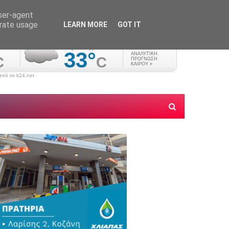
user-agent
erate usage
LEARN MORE
GOT IT
πό το k24.net