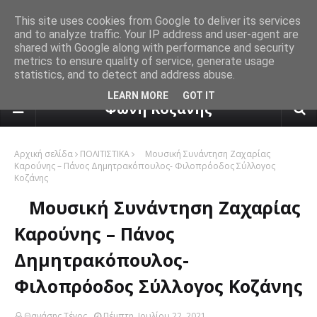
This site uses cookies from Google to deliver its services
and to analyze traffic. Your IP address and user-agent are
shared with Google along with performance and security
metrics to ensure quality of service, generate usage
statistics, and to detect and address abuse.
πρόγνωση καιρού από το k24.n
LEARN MORE
GOT IT
Φωνή Κοζάνης
Αρχική σελίδα
ΠΟΛΙΤΙΣΤΙΚΑ
Μουσική Συνάντηση Ζαχαρίας
Καρούνης – Πάνος Δημητρακόπουλος- Φιλοπρόοδος Σύλλογος
Κοζάνης
Μουσική Συνάντηση Ζαχαρίας
Καρούνης – Πάνος
Δημητρακόπουλος-
Φιλοπρόοδος Σύλλογος Κοζάνης
Θανάσης Τέγος
Πέμπτη, Ιουλίου 22, 2021