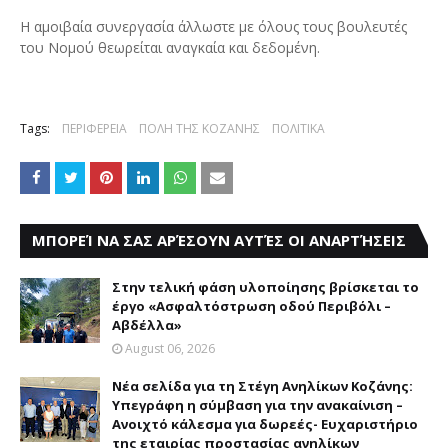
Η αμοιβαία συνεργασία άλλωστε με όλους τους βουλευτές
του Νομού θεωρείται αναγκαία και δεδομένη.
Tags:
ΠΕΡΙΦΕΡΕΙΑ
ΠΟΛΗ ΤΗΣ ΚΟΖΑΝΗΣ
ΠΟΛΙΤΙΚΑ
ΜΠΟΡΕΊ ΝΑ ΣΑΣ ΑΡΈΣΟΥΝ ΑΥΤΈΣ ΟΙ ΑΝΑΡΤΉΣΕΙΣ
Στην τελική φάση υλοποίησης βρίσκεται το
έργο «Ασφαλτόστρωση οδού Περιβόλι –
Αβδέλλα»
August 06, 2026
Νέα σελίδα για τη Στέγη Ανηλίκων Κοζάνης:
Υπεγράφη η σύμβαση για την ανακαίνιση –
Ανοιχτό κάλεσμα για δωρεές- Ευχαριστήριο
της εταιρίας προστασίας ανηλίκων