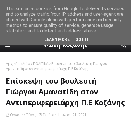
This site uses cookies from Google to deliver its services
and to analyze traffic. Your IP address and user-agent are
shared with Google along with performance and security
metrics to ensure quality of service, generate usage
statistics, and to detect and address abuse.
πρόγνωση καιρού από το k24.n
LEARN MORE
GOT IT
Φωνή Κοζάνης
Αρχική σελίδα
ΠΟΛΙΤΙΚΑ
Επίσκεψη του βουλευτή Γιώργου
Αμανατίδη στον Αντιπεριφερειάρχη Π.Ε Κοζάνης
Επίσκεψη του βουλευτή
Γιώργου Αμανατίδη στον
Αντιπεριφερειάρχη Π.Ε Κοζάνης
Θανάσης Τέγος
Τετάρτη, Ιουλίου 21, 2021