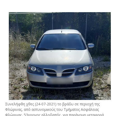
Συνελήφθη χθες (24-07-2021) το βράδυ σε περιοχή της
Φλώρινας, από αστυνομικούς του Τμήματος Ασφάλειας
Φλώρινας, 53χρονος αλλοδαπός, για παράνομη μεταφορά