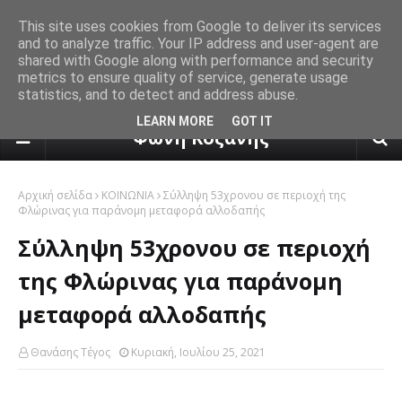
This site uses cookies from Google to deliver its services
and to analyze traffic. Your IP address and user-agent are
shared with Google along with performance and security
metrics to ensure quality of service, generate usage
statistics, and to detect and address abuse.
πρόγνωση καιρού από το k24.n
LEARN MORE
GOT IT
Φωνή Κοζάνης
Αρχική σελίδα
ΚΟΙΝΩΝΙΑ
Σύλληψη 53χρονου σε περιοχή της
Φλώρινας για παράνομη μεταφορά αλλοδαπής
Σύλληψη 53χρονου σε περιοχή
της Φλώρινας για παράνομη
μεταφορά αλλοδαπής
Θανάσης Τέγος
Κυριακή, Ιουλίου 25, 2021