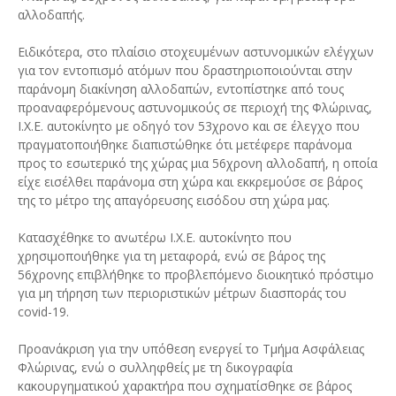
αλλοδαπής.
Ειδικότερα, στο πλαίσιο στοχευμένων αστυνομικών ελέγχων
για τον εντοπισμό ατόμων που δραστηριοποιούνται στην
παράνομη διακίνηση αλλοδαπών, εντοπίστηκε από τους
προαναφερόμενους αστυνομικούς σε περιοχή της Φλώρινας,
Ι.Χ.Ε. αυτοκίνητο με οδηγό τον 53χρονο και σε έλεγχο που
πραγματοποιήθηκε διαπιστώθηκε ότι μετέφερε παράνομα
προς το εσωτερικό της χώρας μια 56χρονη αλλοδαπή, η οποία
είχε εισέλθει παράνομα στη χώρα και εκκρεμούσε σε βάρος
της το μέτρο της απαγόρευσης εισόδου στη χώρα μας.
Κατασχέθηκε το ανωτέρω Ι.Χ.Ε. αυτοκίνητο που
χρησιμοποιήθηκε για τη μεταφορά, ενώ σε βάρος της
56χρονης επιβλήθηκε το προβλεπόμενο διοικητικό πρόστιμο
για μη τήρηση των περιοριστικών μέτρων διασποράς του
covid-19.
Προανάκριση για την υπόθεση ενεργεί το Τμήμα Ασφάλειας
Φλώρινας, ενώ ο συλληφθείς με τη δικογραφία
κακουργηματικού χαρακτήρα που σχηματίσθηκε σε βάρος