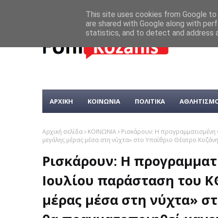
This site uses cookies from Google to d
are shared with Google along with perf
statistics, and to detect and address 
ΑΡΧΙΚΗ
ΚΟΙΝΩΝΙΑ
ΠΟΛΙΤΙΚΑ
ΑΘΛΗΤΙΣΜ
Αρχική σελίδα
ΚΟΙΝΩΝΙΑ
Ρισκάρουν: Η προγραμματισμένη 
μεγάλης μέρας μέσα στη νύχτα» στο Υπαίθριο Θέατρο Κοζάνη
Ρισκάρουν: Η προγραμματ
Ιουλίου παράσταση του ΚΘ
μέρας μέσα στη νύχτα» στ