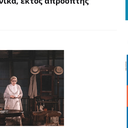
νικά, εκτός απρόοπτης