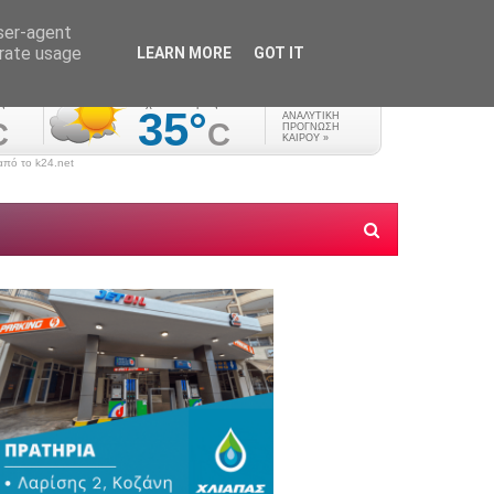
user-agent
erate usage
LEARN MORE
GOT IT
πό το k24.net