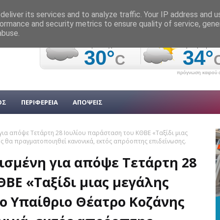
eliver its services and to analyze traffic. Your IP address and 
ormance and security metrics to ensure quality of service, gen
abuse.
πρόγνωση καιρού α
ΟΣ
ΠΕΡΙΦΕΡΕΙΑ
ΑΠΟΨΕΙΣ
για απόψε Τετάρτη 28 Ιουλίου παράσταση του ΚΘΒΕ «Ταξίδι μιας
ς θα πραγματοποιηθεί κανονικά, εκτός απρόοπτης επιδείνωσης.
ισμένη για απόψε Τετάρτη 28
ΒΕ «Ταξίδι μιας μεγάλης
ο Υπαίθριο Θέατρο Κοζάνης