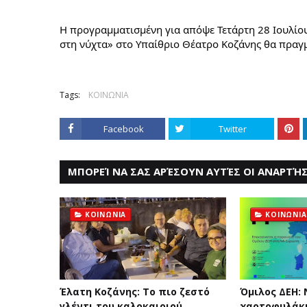
Η προγραμματισμένη για απόψε Τετάρτη 28 Ιουλίου
στη νύχτα» στο Υπαίθριο Θέατρο Κοζάνης θα πραγμ
Tags:
ΚΟΙΝΩΝΙΑ
Facebook
Twitter
ΜΠΟΡΕΊ ΝΑ ΣΑΣ ΑΡΈΣΟΥΝ ΑΥΤΈΣ ΟΙ ΑΝΑΡΤΉΣ
ΚΟΙΝΩΝΙΑ
ΚΟΙΝΩΝΙΑ
Έλατη Κοζάνης: Το πιο ζεστό
Όμιλος ΔΕΗ:
γλέντι του καλοκαιριού
χαρτοφυλάκι