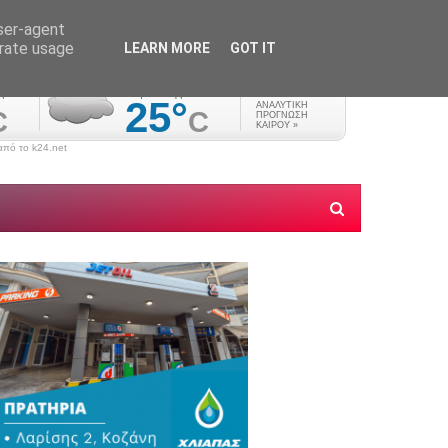
user-agent
erate usage
LEARN MORE
GOT IT
πό το k24.net