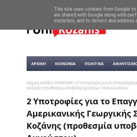
This site uses cookies from Google to d
are shared with Google along with perf
statistics, and to detect and address 
ΑΡΧΙΚΗ
ΚΟΙΝΩΝΙΑ
ΠΟΛΙΤΙΚΑ
ΑΘΛΗΤΙΣΜ
Αρχική σελίδα
ΚΟΙΝΩΝΙΑ
2 Υποτροφίες για το Επαγγελματικ
Κοζάνης (προθεσμία υποβολής αιτήσεων 16 Αυγούστου)
2 Υποτροφίες για το Επαγ
Αμερικανικής Γεωργικής Σ
Κοζάνης (προθεσμία υποβ