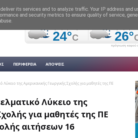
eliver its services and to analyze traffic. Your IP address and 
ormance and security metrics to ensure quality of service, gen
abuse.
πρόγνωση καιρού α
ΟΣ
ΠΕΡΙΦΕΡΕΙΑ
ΑΠΟΨΕΙΣ
ό Λύκειο της Αμερικανικής Γεωργικής Σχολής για μαθητές της ΠΕ
γελματικό Λύκειο της
χολής για μαθητές της ΠΕ
ολής αιτήσεων 16