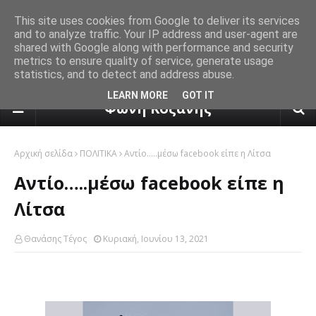
This site uses cookies from Google to deliver its services
and to analyze traffic. Your IP address and user-agent are
shared with Google along with performance and security
metrics to ensure quality of service, generate usage
statistics, and to detect and address abuse.
πρόγνωση καιρού από το k24.n
LEARN MORE
GOT IT
Φωνή Κοζάνης
Αρχική σελίδα
ΠΟΛΙΤΙΚΑ
Αντίο…..μέσω facebook είπε η Λίτσα
Αντίο…..μέσω facebook είπε η
Λίτσα
Θανάσης Τέγος
Κυριακή, Ιουνίου 13, 2021