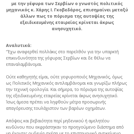
με την γέφυρα των Σερβίων ο γνωστός πολιτικός
μηχανικός κ. Χάρης Ι. Γκοβεδάρος, επισημαίνει μεταξύ
άλλων πως το πόρισμα της αυτοψίας της
εξειδικευμένης εταιρείας κρίνεται άκρως
ανησυχητικό.
Αναλυτικά:
“Έχω αναφερθεί πολλάκις στο παρελθόν για την υπαρκτή
επικινδυνότητα της γέφυρας Σερβίων και δε θέλω να
επαναλαμβάνομαι.
Ούτε καθηγητής είμαι, ούτε γεφυροποιός Μηχανικός, όμως
ως Πολιτικός Μηχανικός αντιλαμβάνομαι και γνωρίζω πλήρως
την τεχνική ορολογία. Και σήμερα, το πόρισμα της αυτοψίας
της εξειδικευμένης εταιρείας κρίνεται άκρως ανησυχητικό.
Ίσως άμεσα πρέπει να ληφθούν μέτρα προσωρινής
απαγόρευσης τουλάχιστον των βαρέων οχημάτων.
Απόψεις και βεβαιότητα περί μηδενικού ή αμελητέου
κινδύνου που εκφράστηκαν το προηγούμενο διάστημα από
μη έχοντες ουδεμία σχέση με το επιστημονικό αντικείμενο,