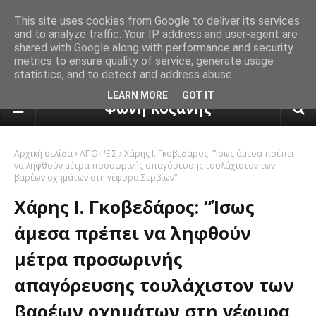
This site uses cookies from Google to deliver its services
and to analyze traffic. Your IP address and user-agent are
shared with Google along with performance and security
metrics to ensure quality of service, generate usage
statistics, and to detect and address abuse.
πρόγνωση καιρού από το k24.n
LEARN MORE
GOT IT
Φωνή Κοζάνης
Αρχική σελίδα
ΑΠΟΨΕΙΣ
Χάρης Ι. Γκοβεδάρος: “Ίσως άμεσα πρέπει
να ληφθούν μέτρα προσωρινής απαγόρευσης τουλάχιστον των
βαρέων οχημάτων στη γέφυρα Σερβίων”
Χάρης Ι. Γκοβεδάρος: “Ίσως
άμεσα πρέπει να ληφθούν
μέτρα προσωρινής
απαγόρευσης τουλάχιστον των
βαρέων οχημάτων στη γέφυρα