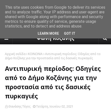
This site uses cookies from Google to deliver its services
and to analyze traffic. Your IP address and user-agent are
shared with Google along with performance and security
metrics to ensure quality of service, generate usage
statistics, and to detect and address abuse.
πρόγνωση καιρού από το k24.n
LEARN MORE
GOT IT
Φωνή Κοζάνης
Αρχική σελίδα
ΚΟΙΝΩΝΙΑ
Αντιπυρική περίοδος: Οδηγίες από το
Δήμο Κοζάνης για την προστασία από τις δασικές πυρκαγιές
Αντιπυρική περίοδος: Οδηγίες
από το Δήμο Κοζάνης για την
προστασία από τις δασικές
πυρκαγιές
Θανάσης Τέγος
Τετάρτη, Ιουνίου 02, 2021