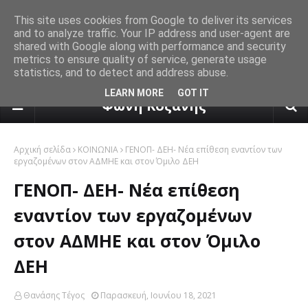
This site uses cookies from Google to deliver its services
and to analyze traffic. Your IP address and user-agent are
shared with Google along with performance and security
metrics to ensure quality of service, generate usage
statistics, and to detect and address abuse.
πρόγνωση καιρού από το k24.n
LEARN MORE
GOT IT
Φωνή Κοζάνης
Αρχική σελίδα
ΚΟΙΝΩΝΙΑ
ΓΕΝΟΠ- ΔΕΗ- Νέα επίθεση εναντίον των
εργαζομένων στον ΑΔΜΗΕ και στον Όμιλο ΔΕΗ
ΓΕΝΟΠ- ΔΕΗ- Νέα επίθεση
εναντίον των εργαζομένων
στον ΑΔΜΗΕ και στον Όμιλο
ΔΕΗ
Θανάσης Τέγος
Παρασκευή, Ιουνίου 18, 2021