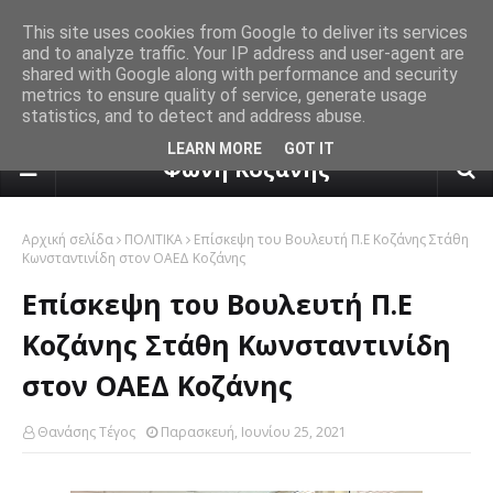
This site uses cookies from Google to deliver its services
and to analyze traffic. Your IP address and user-agent are
shared with Google along with performance and security
metrics to ensure quality of service, generate usage
statistics, and to detect and address abuse.
πρόγνωση καιρού από το k24.n
LEARN MORE
GOT IT
Φωνή Κοζάνης
Αρχική σελίδα
ΠΟΛΙΤΙΚΑ
Επίσκεψη του Βουλευτή Π.Ε Κοζάνης Στάθη
Κωνσταντινίδη στον ΟΑΕΔ Κοζάνης
Επίσκεψη του Βουλευτή Π.Ε
Κοζάνης Στάθη Κωνσταντινίδη
στον ΟΑΕΔ Κοζάνης
Θανάσης Τέγος
Παρασκευή, Ιουνίου 25, 2021