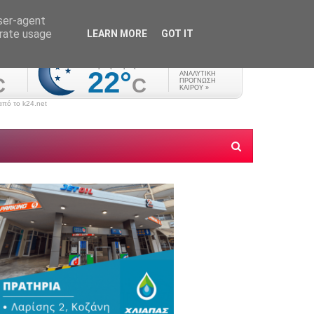
user-agent
erate usage
LEARN MORE
GOT IT
πό το k24.net