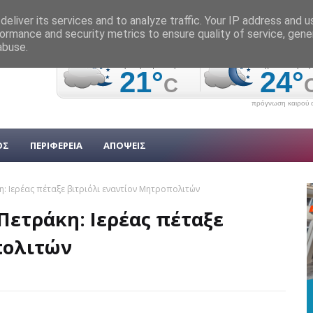
eliver its services and to analyze traffic. Your IP address and 
ormance and security metrics to ensure quality of service, gen
abuse.
πρόγνωση καιρού α
ΟΣ
ΠΕΡΙΦΕΡΕΙΑ
ΑΠΟΨΕΙΣ
κη: Ιερέας πέταξε βιτριόλι εναντίον Μητροπολιτών
 Πετράκη: Ιερέας πέταξε
πολιτών