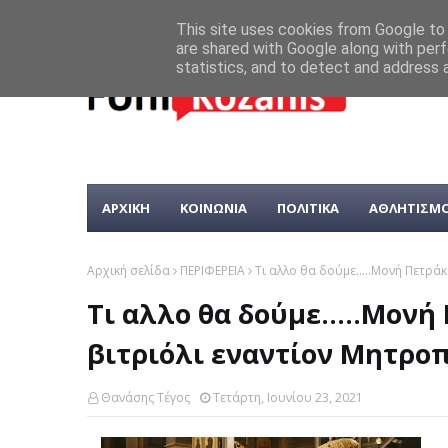
This site uses cookies from Google to d
are shared with Google along with perf
statistics, and to detect and address 
ΑΡΧΙΚΗ
ΚΟΙΝΩΝΙΑ
ΠΟΛΙΤΙΚΑ
ΑΘΛΗΤΙΣΜ
Αρχική σελίδα
ΠΕΡΙΦΕΡΕΙΑ
Τι αλλο θα δούμε.....Μονή Πετρά
Τι αλλο θα δούμε.....Μονή
βιτριόλι εναντίον Μητρο
Θανάσης Τέγος
Τετάρτη, Ιουνίου 23, 2021