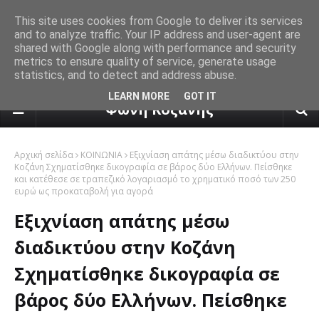
This site uses cookies from Google to deliver its services
and to analyze traffic. Your IP address and user-agent are
shared with Google along with performance and security
metrics to ensure quality of service, generate usage
statistics, and to detect and address abuse.
πρόγνωση καιρού από το k24.n
LEARN MORE
GOT IT
Φωνή Κοζάνης
Αρχική σελίδα
ΚΟΙΝΩΝΙΑ
Εξιχνίαση απάτης μέσω διαδικτύου στην
Κοζάνη Σχηματίσθηκε δικογραφία σε βάρος δύο Ελλήνων. Πείσθηκε
και κατέθεσε σε τραπεζικό λογαριασμό το χρηματικό ποσό των 250
ευρώ ως προκαταβολή για αγορά
Εξιχνίαση απάτης μέσω
διαδικτύου στην Κοζάνη
Σχηματίσθηκε δικογραφία σε
βάρος δύο Ελλήνων. Πείσθηκε