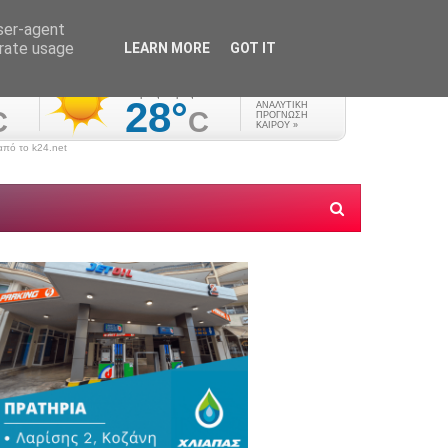
user-agent
erate usage
LEARN MORE
GOT IT
πό το k24.net