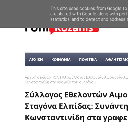
This site uses cookies from Google to d
are shared with Google along with perf
statistics, and to detect and address 
ΑΡΧΙΚΗ
ΚΟΙΝΩΝΙΑ
ΠΟΛΙΤΙΚΑ
ΑΘΛΗΤΙΣΜ
Αρχική σελίδα
ΠΟΛΙΤΙΚΑ
Σύλλογος Εθελοντών Αιμοδοτών Αι
Κωνσταντινίδη στα γραφεία του συλλόγου
Σύλλογος Εθελοντών Αιμ
Σταγόνα Ελπίδας: Συνάντη
Κωνσταντινίδη στα γραφε