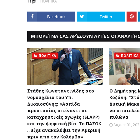
Tags:
ΠΟΛΙΤΙΚΑ
Facebook
Twitter
ΜΠΟΡΕΊ ΝΑ ΣΑΣ ΑΡΈΣΟΥΝ ΑΥΤΈΣ ΟΙ ΑΝΑΡΤΉΣ
ΠΟΛΙΤΙΚΑ
ΠΟΛΙΤΙΚΑ
Στάθης Κωνσταντινίδης στο
Ο Δημήτρης 
νομοσχέδιο του Υπ.
Κοζάνη. "Στό
Δικαιοσύνης: «Ασπίδα
Δυτική Μακεδ
προστασίας απέναντι σε
να αποτελέσ
καταχρηστικές αγωγές (SLAPP)
πυλώνα"
και την ψηφιακή βία. Το ΠΑΣΟΚ
August 01, 202
.. είχε ανακαλύψει την Αμερική
πριν από τον Κολόμβο»