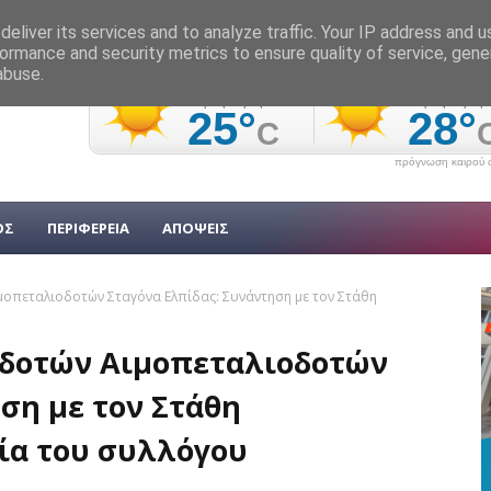
eliver its services and to analyze traffic. Your IP address and 
ormance and security metrics to ensure quality of service, gen
abuse.
πρόγνωση καιρού α
ΟΣ
ΠΕΡΙΦΕΡΕΙΑ
ΑΠΟΨΕΙΣ
μοπεταλιοδοτών Σταγόνα Ελπίδας: Συνάντηση με τον Στάθη
οδοτών Αιμοπεταλιοδοτών
ση με τον Στάθη
ία του συλλόγου