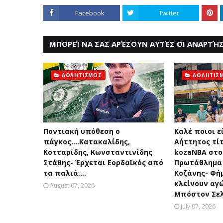
Facebook
Twitter
ΜΠΟΡΕΊ ΝΑ ΣΑΣ ΑΡΈΣΟΥΝ ΑΥΤΈΣ ΟΙ ΑΝΑΡΤΉΣ
ΑΘΛΗΤΙΣΜΟΣ
ΑΘΛΗΤΙΣ
Ποντιακή υπόθεση ο
Καλέ ποιοι εί
πάγκος....Κατακαλίδης,
Αήττητος τίτ
Κοτταρίδης, Κωνσταντινίδης
kozaNBA στο
Στάθης- Έρχεται Εορδαϊκός από
Πρωτάθλημα
τα παλιά....
Κοζάνης- Φήμ
κλείνουν αγ
August 07, 2026
Μπόστον Σελ
July 07, 2026