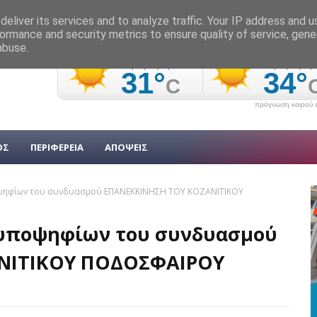
eliver its services and to analyze traffic. Your IP address and 
ormance and security metrics to ensure quality of service, gen
abuse.
πρόγνωση καιρού α
ΟΣ
ΠΕΡΙΦΕΡΕΙΑ
ΑΠΟΨΕΙΣ
ψηφίων του συνδυασμού ΕΠΑΝΕΚΚΙΝΗΣΗ ΤΟΥ ΚΟΖΑΝΙΤΙΚΟΥ
 υποψηφίων του συνδυασμού
ΝΙΤΙΚΟΥ ΠΟΔΟΣΦΑΙΡΟΥ