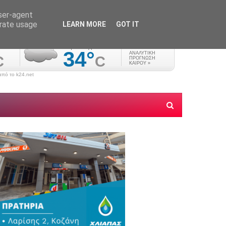
user-agent
erate usage
LEARN MORE
GOT IT
πό το k24.net