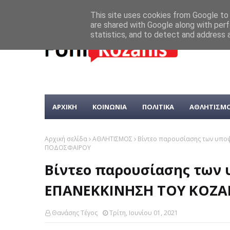
This site uses cookies from Google to d
are shared with Google along with perf
statistics, and to detect and address 
ΑΡΧΙΚΗ
ΚΟΙΝΩΝΙΑ
ΠΟΛΙΤΙΚΑ
ΑΘΛΗΤΙΣΜ
Αρχική σελίδα
ΑΘΛΗΤΙΣΜΟΣ
Bίντεο παρουσίασης των υπο
ΠΟΔΟΣΦΑΙΡΟΥ
Bίντεο παρουσίασης των
ΕΠΑΝΕΚΚΙΝΗΣΗ ΤΟΥ ΚΟΖΑ
Θανάσης Τέγος
Τρίτη, Ιουνίου 01, 2021