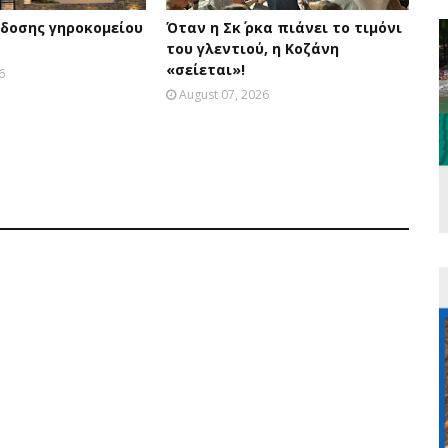
δοσης γηροκομείου
Όταν η Σκ΄ ρκα πιάνει το τιμόνι
του γλεντιού, η Κοζάνη
«σείεται»!
6
August 07, 2026