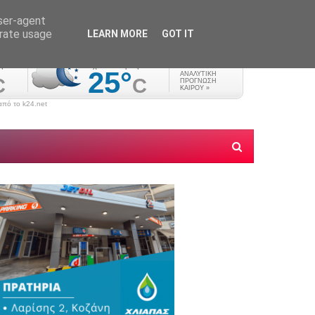
user-agent
erate usage
LEARN MORE
GOT IT
πό το k24.net