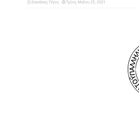
Θανάσης Τέγος
Τρίτη, Μαΐου 25, 2021