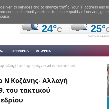
eliver its services and to analyze traffic. Your IP address and 
ormance and security metrics to ensure quality of service, gen
abuse.
πρόγνωση καιρού α
ΟΣ
ΠΕΡΙΦΕΡΕΙΑ
ΑΠΟΨΕΙΣ
ης- Αλλαγή ημερομηνίας λόγω covid 19, του τακτικού
 Ν Κοζάνης- Αλλαγή
9, του τακτικού
νεδρίου