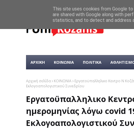
This site uses cookies from Google to d
are shared with Google along with perf
statistics, and to detect and address 
ΑΡΧΙΚΗ
ΚΟΙΝΩΝΙΑ
ΠΟΛΙΤΙΚΑ
ΑΘΛΗΤΙΣΜ
Αρχική σελίδα
ΚΟΙΝΩΝΙΑ
Eργατοϋπαλληλικο Κεντρο Ν Κοζάν
Εκλογοαπολογιστικού Συνεδρίου
Eργατοϋπαλληλικο Κεντρο
ημερομηνίας λόγω covid 1
Εκλογοαπολογιστικού Συ