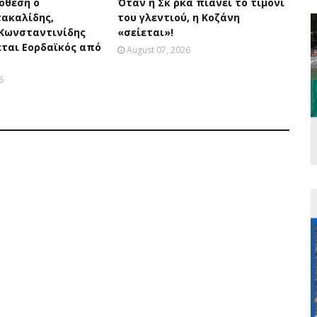
όθεση ο
Όταν η Σκ΄ ρκα πιάνει το τιμόνι
τακαλίδης,
του γλεντιού, η Κοζάνη
 Κωνσταντινίδης
«σείεται»!
εται Εορδαϊκός από
August 07, 2026
6