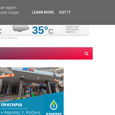
user-agent
erate usage
LEARN MORE
GOT IT
πό το k24.net