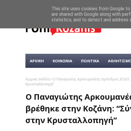
This site uses cookies from Google to d
are shared with Google along with perf
statistics, and to detect and address 
ΑΡΧΙΚΗ
ΚΟΙΝΩΝΙΑ
ΠΟΛΙΤΙΚΑ
ΑΘΛΗΤΙΣΜ
Αρχική σελίδα
Ο Παναγιώτης Αρκουμανέας πρόεδρος ΕΟΔΥ, σ
Κρυσταλλοπηγή”
Ο Παναγιώτης Αρκουμανέα
βρέθηκε στην Κοζάνη: “Σύ
στην Κρυσταλλοπηγή”