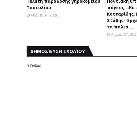
Τελετή παράδοσης γηροκομείου
Ποντιακή υπ
Τσοτυλίου
πάγκος....Κα
Κοτταρίδης,
August 07, 2026
Στάθης- Έρχ
τα παλιά....
August 07, 202
ΔΗΜΟΣΊΕΥΣΗ ΣΧΟΛΊΟΥ
0 Σχόλια