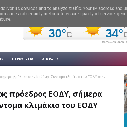
eliver its services and to analyze traffic. Your IP address and 
ormance and security metrics to ensure quality of service, gen
abuse.
πρόγνωση καιρού α
ΟΣ
ΠΕΡΙΦΕΡΕΙΑ
ΑΠΟΨΕΙΣ
ήμερα βρέθηκε στην Κοζάνη: “Σύντομα κλιμάκιο του ΕΟΔΥ στην
ς πρόεδρος ΕΟΔΥ, σήμερα
ντομα κλιμάκιο του ΕΟΔΥ