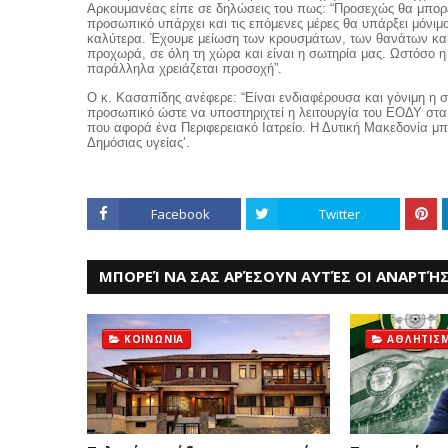
Αρκουμανέας είπε σε δηλώσεις του πως: “Προσεχώς θα μπορέ
προσωπικό υπάρχει και τις επόμενες μέρες θα υπάρξει μόνιμο 
καλύτερα. Έχουμε μείωση των κρουσμάτων, των θανάτων κα
προχωρά, σε όλη τη χώρα και είναι η σωτηρία μας. Ωστόσο η π
παράλληλα χρειάζεται προσοχή”.
Ο κ. Κασαπίδης ανέφερε: “Είναι ενδιαφέρουσα και γόνιμη η 
προσωπικό ώστε να υποστηριχτεί η λειτουργία του ΕΟΔΥ στα
που αφορά ένα Περιφερειακό Ιατρείο. Η Δυτική Μακεδονία μ
Δημόσιας υγείας’.
Facebook
Twitter
ΜΠΟΡΕΊ ΝΑ ΣΑΣ ΑΡΈΣΟΥΝ ΑΥΤΈΣ ΟΙ ΑΝΑΡΤΉΣ
ΚΟΙΝΩΝΙΑ
ΑΘΛΗΤΙΣ