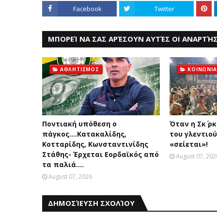
Facebook
Twitter
ΜΠΟΡΕΊ ΝΑ ΣΑΣ ΑΡΈΣΟΥΝ ΑΥΤΈΣ ΟΙ ΑΝΑΡΤΉΣ
ΑΘΛΗΤΙΣΜΟΣ
ΚΟΙΝΩΝΙΑ
Ποντιακή υπόθεση ο
Όταν η Σκ΄ ρ
πάγκος....Κατακαλίδης,
του γλεντιού
Κοτταρίδης, Κωνσταντινίδης
«σείεται»!
Στάθης- Έρχεται Εορδαϊκός από
August 07, 202
τα παλιά....
August 07, 2026
ΔΗΜΟΣΊΕΥΣΗ ΣΧΟΛΊΟΥ