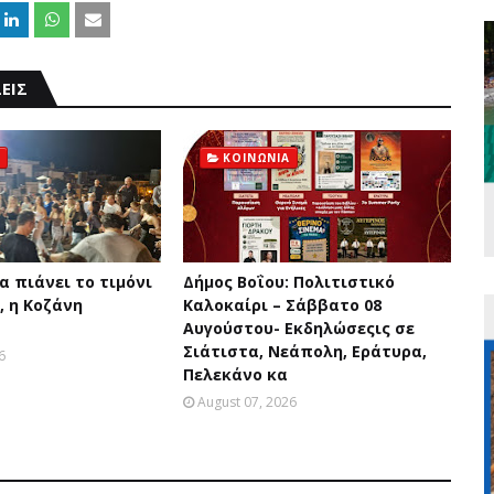
ΕΙΣ
ΚΟΙΝΩΝΙΑ
κα πιάνει το τιμόνι
Δήμος Βοΐου: Πολιτιστικό
, η Κοζάνη
Καλοκαίρι – Σάββατο 08
Αυγούστου- Eκδηλώσεςις σε
Σιάτιστα, Νεάπολη, Εράτυρα,
6
Πελεκάνο κα
August 07, 2026