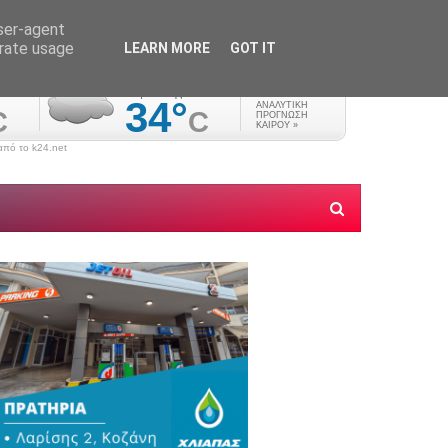
user-agent
erate usage
LEARN MORE
GOT IT
πό το k24.net