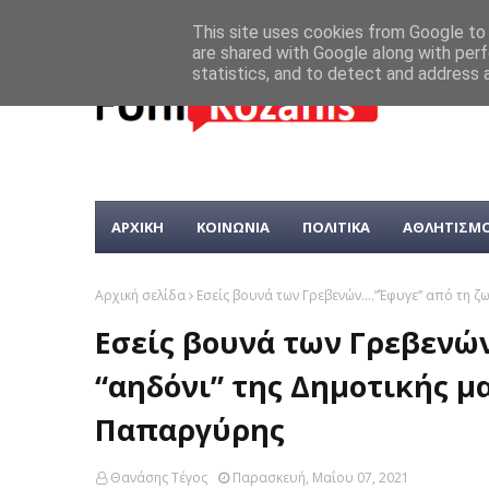
This site uses cookies from Google to d
are shared with Google along with perf
statistics, and to detect and address 
ΑΡΧΙΚΗ
ΚΟΙΝΩΝΙΑ
ΠΟΛΙΤΙΚΑ
ΑΘΛΗΤΙΣΜ
Αρχική σελίδα
Εσείς βουνά των Γρεβενών….”Έφυγε” από τη ζ
Εσείς βουνά των Γρεβενώ
“αηδόνι” της Δημοτικής μ
Παπαργύρης
Θανάσης Τέγος
Παρασκευή, Μαΐου 07, 2021