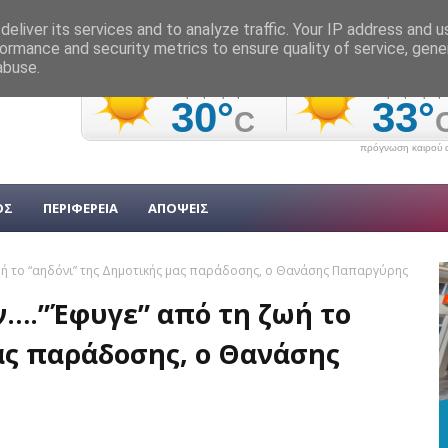
eliver its services and to analyze traffic. Your IP address and 
ormance and security metrics to ensure quality of service, gen
abuse.
πρόγνωση καιρού α
ΟΣ
ΠΕΡΙΦΕΡΕΙΑ
ΑΠΟΨΕΙΣ
ωή το “αηδόνι” της Δημοτικής μας παράδοσης, ο Θανάσης Παπαργύρης
ν….”Έφυγε” από τη ζωή το
ας παράδοσης, ο Θανάσης