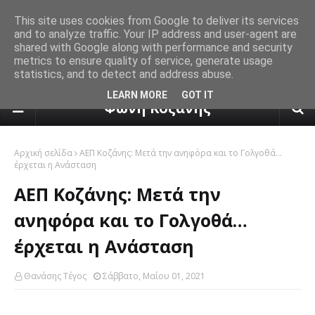
This site uses cookies from Google to deliver its services
and to analyze traffic. Your IP address and user-agent are
shared with Google along with performance and security
metrics to ensure quality of service, generate usage
statistics, and to detect and address abuse.
πρόγνωση καιρού από το k24.n
LEARN MORE
GOT IT
Φωνή Κοζάνης
Αρχική σελίδα
ΑΕΠ Κοζάνης: Μετά την ανηφόρα και το Γολγοθά…
έρχεται η Ανάσταση
ΑΕΠ Κοζάνης: Μετά την
ανηφόρα και το Γολγοθά…
έρχεται η Ανάσταση
Θανάσης Τέγος
Σάββατο, Μαΐου 01, 2021