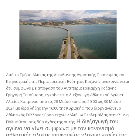
Από το Τμήμα Αλιείας της Διεύθυνσης Αγροτικής Οικονομίας και
Κτηνιατρικής της Περιφερειακής Ενότητας Κοζάνης ανακοινώνεται
ότι, σύμφωνα με απόφαση του Αντιπεριφερειάρχη Κοζάνης
Γρηγόρη Τσιούμαρη, εγκρίνεται η διεξαγωγή Αθλητικού Αγώνα
Αλιείας Κυπρίνου από τις 28 Μαΐου και ώρα 20:00 ως 30 Μαΐου
2021 με ώρα λήξης την 16:00 της Κυριακής, που διοργανώνει ο
Αθλητικός Σύλλογος Ερασιτεχνών Αλιέων Πτολεμαΐδας στην λίμνη
Η διεξαγωγή του
Πολυφύτου στις δύο όχθες της αυτής.
αγώνα να γίνει σύμφωνα με τον κανονισμό
αθλητικής αλιείας επιφανείας γλυκών νερών της