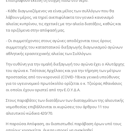
επιστραφούν εκείνη τη στιγμή πίσω στο νερό.
- Κάθε διαγωνιζόμενος να είναι μέλος των συλλόγων που θα
λάβουν μέρος, να τηρεί ανεπιφύλακτα τον γενικό κανονισμό
αλιείας κυπρίνου, τις σχετικές με την αλιεία διατάξεις, καθώς και
τα οριζόμενα στην απόφασή μας.
- Οι συμμετέχοντες στους αγώνες αποδέχονται τους όρους
συμμετοχής του καταστατικού διεξαγωγής διαγωνισμού αγώνων
αθλητικής ερασιτεχνικής αλιείας των Συλλόγων.
Την ευθύνη για την ομαλή διεξαγωγή του αγώνα έχει ο Αλυτάρχης
του αγώνα κ. Τσότσιας Αρχέλαος και για την τήρηση των μέτρων
προστασίας από τον κορονοϊό (
COVID
-19) και γενικά υπεύθυνος
για το υγειονομικό πρωτόκολλο ορίζεται ο κ. Τζούρας Αθανάσιος
οι οποίοι έχουν οριστεί από την Ε.Ο.Υ.Δ.Α.
Στους παραβάτες των διατάξεων των διαταγμάτων της αλιευτικής
νομοθεσίας επιβάλλονται οι κυρώσεις του άρθρου 11 του
αλιευτικού κώδικα 420/70.
Η παρούσα Απόφαση, αν διαπιστωθεί παράβαση όρων υπό τους
οποίους χορηγείται, άμεσα μπορεί να ανακληθεί.