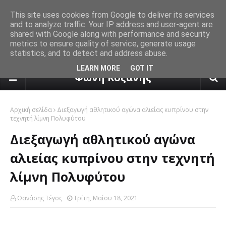
This site uses cookies from Google to deliver its services
and to analyze traffic. Your IP address and user-agent are
shared with Google along with performance and security
metrics to ensure quality of service, generate usage
statistics, and to detect and address abuse.
πρόγνωση καιρού από το k24.n
LEARN MORE
GOT IT
Φωνή Κοζάνης
Αρχική σελίδα
Διεξαγωγή αθλητικού αγώνα αλιείας κυπρίνου στην
τεχνητή λίμνη Πολυφύτου
Διεξαγωγή αθλητικού αγώνα
αλιείας κυπρίνου στην τεχνητή
λίμνη Πολυφύτου
Θανάσης Τέγος
Τρίτη, Μαΐου 18, 2021