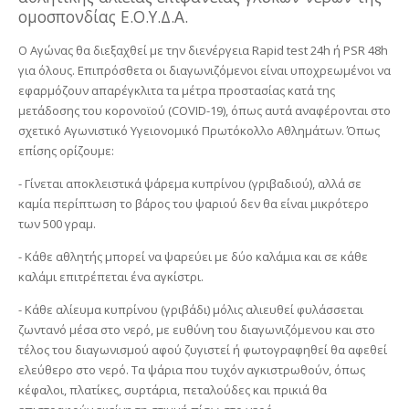
ομοσπονδίας Ε.Ο.Υ.Δ.Α.
Ο Αγώνας θα διεξαχθεί με την διενέργεια Rapid test 24h ή PSR 48h
για όλους. Επιπρόσθετα οι διαγωνιζόμενοι είναι υποχρεωμένοι να
εφαρμόζουν απαρέγκλιτα τα μέτρα προστασίας κατά της
μετάδοσης του κορονοϊού (
COVID
-19), όπως αυτά αναφέρονται στο
σχετικό Αγωνιστικό Υγειονομικό Πρωτόκολλο Αθλημάτων. Όπως
επίσης ορίζουμε:
- Γίνεται αποκλειστικά ψάρεμα κυπρίνου (γριβαδιού), αλλά σε
καμία περίπτωση το βάρος του ψαριού δεν θα είναι μικρότερο
των 500 γραμ.
- Κάθε αθλητής μπορεί να ψαρεύει με δύο καλάμια και σε κάθε
καλάμι επιτρέπεται ένα αγκίστρι.
- Κάθε αλίευμα κυπρίνου (γριβάδι) μόλις αλιευθεί φυλάσσεται
ζωντανό μέσα στο νερό, με ευθύνη του διαγωνιζόμενου και στο
τέλος του διαγωνισμού αφού ζυγιστεί ή φωτογραφηθεί θα αφεθεί
ελεύθερο στο νερό. Τα ψάρια που τυχόν αγκιστρωθούν, όπως
κέφαλοι, πλατίκες, συρτάρια, πεταλούδες και πρικιά θα