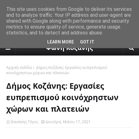
This site uses cookies from Google to deliver its services
and to analyze traffic. Your IP address and user-agent are
shared with Google along with performance and security
metrics to ensure quality of service, generate usage
statistics, and to detect and address abuse.
πρόγνωση καιρού από το k24.n
LEARN MORE
GOT IT
Φωνή Κοζάνης
Αρχική σελίδα
Δήμος Κοζάνης: Εργασίες ευπρεπισμού
κοινόχρηστων χώρων και πλατειών
Δήμος Κοζάνης: Εργασίες
ευπρεπισμού κοινόχρηστων
χώρων και πλατειών
Θανάσης Τέγος
Δευτέρα, Μαΐου 17, 2021