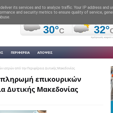
eliver its services and to analyze traffic. Your IP address and 
ormance and security metrics to ensure quality of service, gen
abuse.
πρόγνωση καιρού α
ΟΣ
ΠΕΡΙΦΕΡΕΙΑ
ΑΠΟΨΕΙΣ
ών ιατρών από την Περιφέρεια Δυτικής Μακεδονίας
ν πληρωμή επικουρικών
ια Δυτικής Μακεδονίας