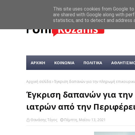
This site uses cookies from Google to d
are shared with Google along with perf
statistics, and to detect and address 
ΑΡΧΙΚΗ
ΚΟΙΝΩΝΙΑ
ΠΟΛΙΤΙΚΑ
ΑΘΛΗΤΙΣΜ
Αρχική σελίδα
Έγκριση δαπανών για την πληρωμή επικουρικ
Έγκριση δαπανών για τη
ιατρών από την Περιφέρε
Θανάσης Τέγος
Πέμπτη, Μαΐου 13, 2021