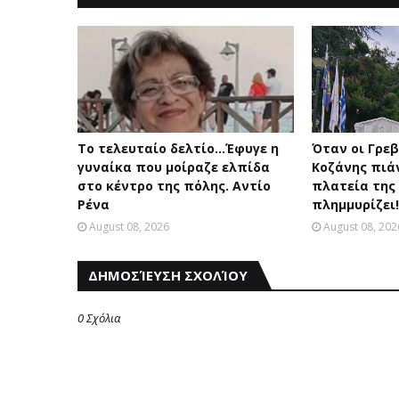
Το τελευταίο δελτίο...Έφυγε η
Όταν οι Γρε
γυναίκα που μοίραζε ελπίδα
Κοζάνης πιάν
στο κέντρο της πόλης. Αντίο
πλατεία της
Ρένα
πλημμυρίζει
August 08, 2026
August 08, 202
ΔΗΜΟΣΊΕΥΣΗ ΣΧΟΛΊΟΥ
0 Σχόλια