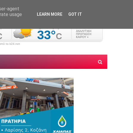
user-agent
erate usage
LEARN MORE
GOT IT
πό το k24.net