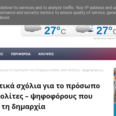
eliver its services and to analyze traffic. Your IP address and 
ormance and security metrics to ensure quality of service, gen
abuse.
πρόγνωση καιρού α
ΟΣ
ΠΕΡΙΦΕΡΕΙΑ
ΑΠΟΨΕΙΣ
όλια για το πρόσωπο του Στέργιου Κιάνα, από πολίτες – ψηφοφόρους
ετικά σχόλια για το πρόσωπο
πολίτες – ψηφοφόρους που
 τη δημαρχία