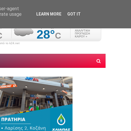
user-agent
erate usage
LEARN MORE
GOT IT
πό το k24.net