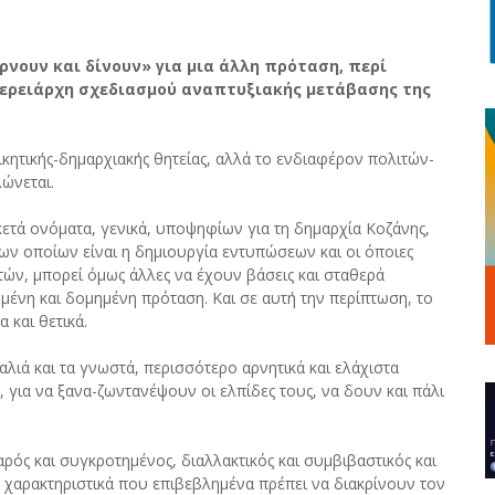
ρνουν και δίνουν» για μια άλλη πρόταση, περί
φερειάρχη σχεδιασμού αναπτυξιακής μετάβασης της
κητικής-δημαρχιακής θητείας, αλλά το ενδιαφέρον πολιτών-
ώνεται.
κετά ονόματα, γενικά, υποψηφίων για τη δημαρχία Κοζάνης,
των οποίων είναι η δημιουργία εντυπώσεων και οι όποιες
τών, μπορεί όμως άλλες να έχουν βάσεις και σταθερά
μένη και δομημένη πρόταση. Και σε αυτή την περίπτωση, το
 και θετικά.
λιά και τα γνωστά, περισσότερο αρνητικά και ελάχιστα
η, για να ξανα-ζωντανέψουν οι ελπίδες τους, να δουν και πάλι
ρός και συγκροτημένος, διαλλακτικός και συμβιβαστικός και
κά χαρακτηριστικά που επιβεβλημένα πρέπει να διακρίνουν τον