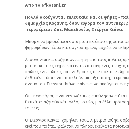
Από το efkozani.gr
Πολλά ακούγονται τελευταία και οι φήμες «παί
δημαρχίας Κοζάνης, όσον αφορά τον αντιπερι
περιφέρειας Δυτ. Μακεδονίας Στέργιο Κιάνα.
Μπορεί να βρισκόμαστε στα μισά περίπου της αυτοδιοι
ψηφοφόρων, έστω και συγκρατημένα, αρχίζει να εκδηλ
Ακούγονται και συζητιούνται ήδη από τους πολίτες αρ
μπορεί κάποιες φήμες να είναι διατεταγμένες, στόχος 
πρώτες εντυπώσεις και αντιδράσεις των πολιτών-δημο
δεδομένα, ώστε να αποτελούν μια αξιόπιστη, τεκμηριω
όνομα του Στέργιου Κιάνα φαίνεται να ακούγεται εύηχα
Οι ψηφοφόροι, είναι γεγονός πως απηύδησαν απ’ τα πα
θετικά, αναζητούν κάτι άλλο, το νέο, μια άλλη πρότασ
το φως.
Ο Στέργιος Κιάνας, χαμηλών τόνων, μετριοπαθής, σοβα
εκεί που πρέπει, φαίνεται να πληροί εκείνα τα ποιοτι