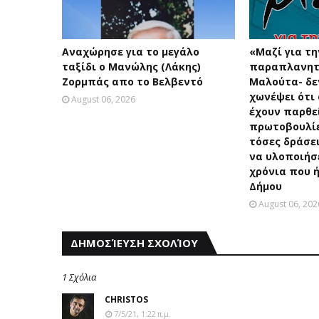
Αναχώρησε για το μεγάλο
«Μαζί για τη
ταξίδι ο Μανώλης (Λάκης)
παραπλανητι
Ζορμπάς απο το Βελβεντό
Μαλούτα- δε
χωνέψει ότι 
August 06, 2026
έχουν παρθε
πρωτοβουλίε
τόσες δράσε
να υλοποιήσ
χρόνια που ή
Δήμου
August 06, 202
ΔΗΜΟΣΊΕΥΣΗ ΣΧΟΛΊΟΥ
1 Σχόλια
CHRISTOS
7/5/21, 1:22 π.μ.