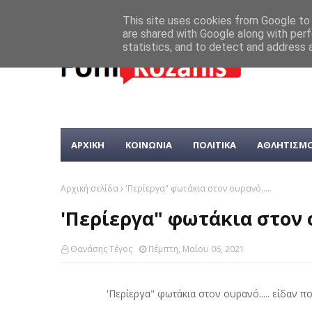
This site uses cookies from Google to d
are shared with Google along with perf
statistics, and to detect and address 
ΑΡΧΙΚΗ
ΚΟΙΝΩΝΙΑ
ΠΟΛΙΤΙΚΑ
ΑΘΛΗΤΙΣΜ
Αρχική σελίδα
'Περίεργα" φωτάκια στον ουρανό.....
'Περίεργα" φωτάκια στον ο
Θανάσης Τέγος
Πέμπτη, Μαΐου 06, 2021
'Περίεργα" φωτάκια στον ουρανό..... είδαν π