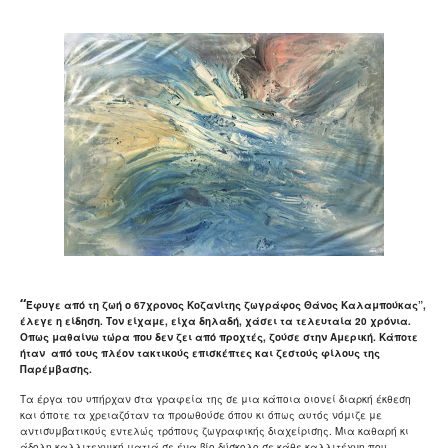
“
Έφυγε από τη ζωή ο 67χρονος Κοζανίτης ζωγράφος Θάνος Καλαμπούκας”,
έλεγε η είδηση. Τον είχαμε, είχα δηλαδή, χάσει τα τελευταία 20 χρόνια.
Οπως μαθαίνω τώρα που δεν ζει από προχτές, ζούσε στην Αμερική. Κάποτε
ήταν από τους πλέον τακτικούς επισκέπτες και ζεστούς φίλους της
Παρέμβασης.
Τα έργα του υπήρχαν στα γραφεία της σε μια κάποια οιονεί διαρκή έκθεση
και όποτε τα χρειαζόταν τα προωθούσε όπου κι όπως αυτός νόμιζε με
αντισυμβατικούς εντελώς τρόπους ζωγραφικής διαχείρισης. Μια καθαρή κι
άδολη καλλιτεχνική ματιά σε ένα βίο δύσκολο σε κάθε καλλιτέχνη που