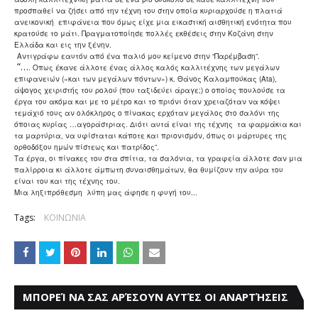
προσπαθεί να ζήσει από την τέχνη του στην οποία κυριαρχούσε η πλατιά
ανεικονική επιφάνεια που όμως είχε μια εικαστική αισθητική ενότητα που
κρατούσε το μάτι. Πραγματοποίησε πολλές εκθέσεις στην Κοζάνη στην
Ελλάδα και εις την ξένην.
Αντιγράφω εαυτόν από ένα παλιό μου κείμενο στην “Παρέμβαση”.
“…
. Οπως έκανε άλλοτε ένας άλλος καλός καλλιτέχνης των μεγάλων
επιφανειών («και των μεγάλων πόντων») κ. Θάνος Καλαμπούκας (Αta),
άψογος χειριστής του ρολού (που ταξιδεύει άραγε;) ο οποίος πουλούσε τα
έργα του ακόμα και με το μέτρο και το πριόνι όταν χρειαζόταν να κόψει
τεμάχιό τους αν ολόκληρος ο πίνακας ερχόταν μεγάλος στο σαλόνι της
όποιας κυρίας …αγοράστριας. Διότι αυτά είναι της τέχνης τα φαρμάκια και
τα μαρτύρια, να υφίσταται κάποτε και πριονισμόν, όπως οι μάρτυρες της
ορθοδόξου ημών πίστεως και πατρίδος”.
Τα έργα, οι πίνακες του στα σπίτια, τα σαλόνια, τα γραφεία άλλοτε σαν μια
παλίρροια κι άλλοτε άμπωτη συναισθημάτων, θα θυμίζουν την αύρα του
είναι του και της τέχνης του.
Μια ληξιπρόθεσμη λύπη μας άφησε η φυγή του...
Tags:
ΚΟΙΝΩΝΙΑ
ΜΠΟΡΕΊ ΝΑ ΣΑΣ ΑΡΈΣΟΥΝ ΑΥΤΈΣ ΟΙ ΑΝΑΡΤΉΣΕΙΣ