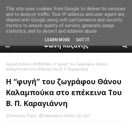
This site uses cookies from Google to deliver its services
and to analyze traffic. Your IP address and user-agent are
shared with Google along with performance and security
metrics to ensure quality of service, generate usage
statistics, and to detect and address abuse.
πρόγνωση καιρού από το k24.n
LEARN MORE
GOT IT
Φωνή Κοζάνης
Αρχική σελίδα
ΚΟΙΝΩΝΙΑ
Η “φυγή” του ζωγράφου Θάνου
Καλαμπούκα στο επέκεινα Του Β. Π. Καραγιάννη
Η “φυγή” του ζωγράφου Θάνου
Καλαμπούκα στο επέκεινα Του
Β. Π. Καραγιάννη
Θανάσης Τέγος
Παρασκευή, Μαΐου 28, 2021