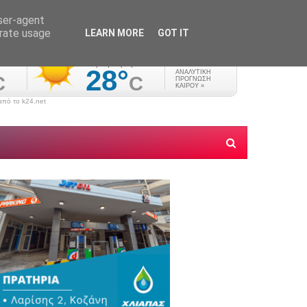
user-agent
erate usage
LEARN MORE
GOT IT
πό το k24.net