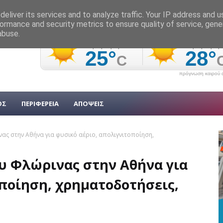
eliver its services and to analyze traffic. Your IP address and 
ormance and security metrics to ensure quality of service, gen
abuse.
πρόγνωση καιρού α
ΟΣ
ΠΕΡΙΦΕΡΕΙΑ
ΑΠΟΨΕΙΣ
ας στην Αθήνα για φυσικό αέριο, απολιγνιτοποίηση,
υ Φλώρινας στην Αθήνα για
ποίηση, χρηματοδοτήσεις,