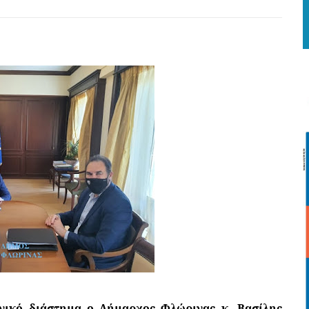
νικό διάστημα ο Δήμαρχος Φλώρινας κ. Βασίλης