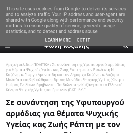
This site uses cookies from Google to deliver its services
and to analyze traffic. Your IP address and user-agent are
shared with Google along with performance and security
metrics to ensure quality of service, generate usage
statistics, and to detect and address abuse.
πρόγνωση καιρού από το k24.n
LEARN MORE
GOT IT
Φωνή Κοζάνης
Αρχική σελίδα
ΠΟΛΙΤΙΚΑ
Σε συνάντηση της Υφυπουργού αρμόδιας
για θέματα Ψυχικής Υγείας κας Ζωής Ράπτη με τον Βουλευτή Ν.
Κοζάνης κ. Γιώργο Αμανατίδη και τον Δήμαρχο Κοζάνης κ. Λάζαρο
Μαλούτα επιβεβαιώθηκε η ίδρυση Μονάδας Ψυχικής Υγείας (Κέντρο
Ημέρας Ενηλίκων, Εφήβων και Παιδιών) στην Κοζάνη από το Ελληνικό
Κέντρο Ψυχικής Υγείας και Ερευνών (Ε.ΚΕ.Ψ.Υ.Ε
Σε συνάντηση της Υφυπουργού
αρμόδιας για θέματα Ψυχικής
Υγείας κας Ζωής Ράπτη με τον