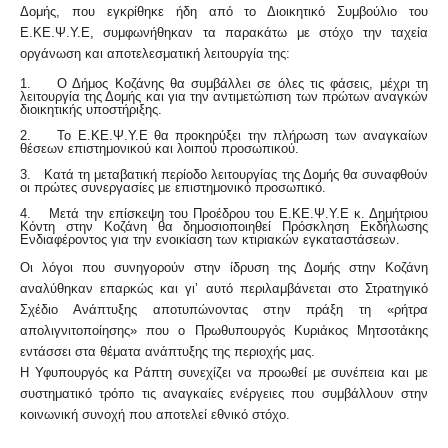
Δομής, που εγκρίθηκε ήδη από το Διοικητικό Συμβούλιο του
Ε.ΚΕ.Ψ.Υ.Ε, συμφωνήθηκαν τα παρακάτω με στόχο την ταχεία
οργάνωση και αποτελεσματική λειτουργία της:
1.
Ο Δήμος Κοζάνης θα συμβάλλει σε όλες τις φάσεις, μέχρι τη
λειτουργία της Δομής και για την αντιμετώπιση των πρώτων αναγκών
διοικητικής υποστήριξης.
2.
Το Ε.ΚΕ.Ψ.Υ.Ε θα προκηρύξει την πλήρωση των αναγκαίων
θέσεων επιστημονικού και λοιπού προσωπικού.
3.
Κατά τη μεταβατική περίοδο λειτουργίας της Δομής θα συναφθούν
οι πρώτες συνεργασίες με επιστημονικό προσωπικό.
4.
Μετά την επίσκεψη του Προέδρου του Ε.ΚΕ.Ψ.Υ.Ε κ. Δημήτριου
Κόντη στην Κοζάνη θα δημοσιοποιηθεί Πρόσκληση Εκδήλωσης
Ενδιαφέροντος για την ενοικίαση των κτιριακών εγκαταστάσεων.
Οι λόγοι που συνηγορούν στην ίδρυση της Δομής στην Κοζάνη
αναλύθηκαν επαρκώς και γι’ αυτό περιλαμβάνεται στο Στρατηγικό
Σχέδιο Ανάπτυξης αποτυπώνοντας στην πράξη τη «ρήτρα
απολιγνιτοποίησης» που ο Πρωθυπουργός Κυριάκος Μητσοτάκης
εντάσσει στα θέματα ανάπτυξης της περιοχής μας.
Η Υφυπουργός κα Ράπτη συνεχίζει να προωθεί με συνέπεια και με
συστηματικό τρόπο τις αναγκαίες ενέργειες που συμβάλλουν στην
κοινωνική συνοχή που αποτελεί εθνικό στόχο.