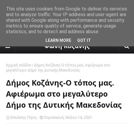
This site uses cookies from Google to deliver its services
and to analyze traffic. Your IP address and user-agent are
shared with Google along with performance and security
metrics to ensure quality of service, generate usage
statistics, and to detect and address abuse.
πρόγνωση καιρού από το k24.n
LEARN MORE
GOT IT
Φωνή Κοζάνης
Αρχική σελίδα
Δήμος Κοζάνης-Ο τόπος μας. Αφιέρωμα στο
μεγαλύτερο Δήμο της Δυτικής Μακεδονίας
Δήμος Κοζάνης-Ο τόπος μας.
Αφιέρωμα στο μεγαλύτερο
Δήμο της Δυτικής Μακεδονίας
Θανάσης Τέγος
Παρασκευή, Μαΐου 14, 2021