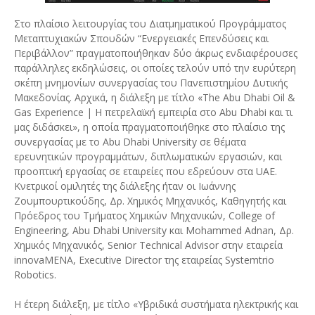
Στο πλαίσιο λειτουργίας του Διατμηματικού Προγράμματος
Μεταπτυχιακών Σπουδών “Ενεργειακές Επενδύσεις και
Περιβάλλον” πραγματοποιήθηκαν δύο άκρως ενδιαφέρουσες
παράλληλες εκδηλώσεις, οι οποίες τελούν υπό την ευρύτερη
σκέπη μνημονίων συνεργασίας του Πανεπιστημίου Δυτικής
Μακεδονίας. Αρχικά, η διάλεξη με τίτλο «The Abu Dhabi Oil &
Gas Experience | Η πετρελαϊκή εμπειρία στο Abu Dhabi και τι
μας διδάσκει», η οποία πραγματοποιήθηκε στο πλαίσιο της
συνεργασίας με το Abu Dhabi University σε θέματα
ερευνητικών προγραμμάτων, διπλωματικών εργασιών, και
προοπτική εργασίας σε εταιρείες που εδρεύουν στα UAE.
Κνετρικοί ομιλητές της διάλεξης ήταν οι Ιωάννης
Ζουμπουρτικούδης, Δρ. Χημικός Μηχανικός, Καθηγητής και
Πρόεδρος του Τμήματος Χημικών Μηχανικών, College of
Engineering, Abu Dhabi University και Mohammed Adnan, Δρ.
Χημικός Μηχανικός, Senior Technical Advisor στην εταιρεία
innovaMENA, Executive Director της εταιρείας Systemtrio
Robotics.
Η έτερη διάλεξη, με τίτλο «Υβριδικά συστήματα ηλεκτρικής και