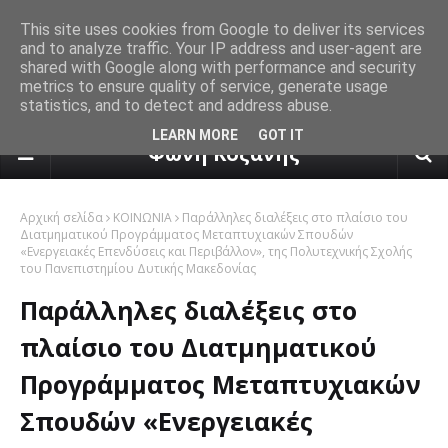
This site uses cookies from Google to deliver its services
and to analyze traffic. Your IP address and user-agent are
shared with Google along with performance and security
metrics to ensure quality of service, generate usage
statistics, and to detect and address abuse.
πρόγνωση καιρού από το k24.n
LEARN MORE
GOT IT
Φωνή Κοζάνης
Αρχική σελίδα
ΚΟΙΝΩΝΙΑ
Παράλληλες διαλέξεις στο πλαίσιο του
Διατμηματικού Προγράμματος Μεταπτυχιακών Σπουδών
«Ενεργειακές Επενδύσεις και Περιβάλλον», της Πολυτεχνικής Σχολής
του Πανεπιστημίου Δυτικής Μακεδονίας
Παράλληλες διαλέξεις στο
πλαίσιο του Διατμηματικού
Προγράμματος Μεταπτυχιακών
Σπουδών «Ενεργειακές