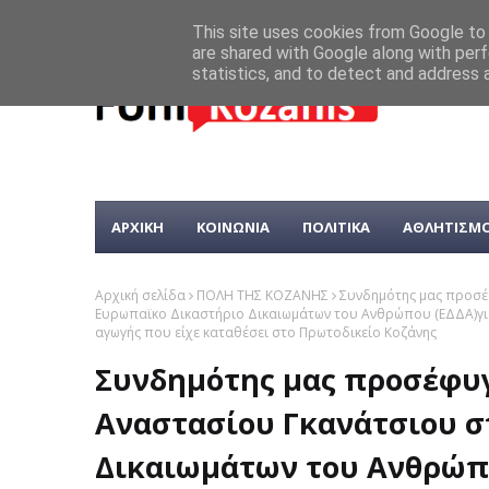
This site uses cookies from Google to d
are shared with Google along with perf
statistics, and to detect and address 
ΑΡΧΙΚΗ
ΚΟΙΝΩΝΙΑ
ΠΟΛΙΤΙΚΑ
ΑΘΛΗΤΙΣΜ
Αρχική σελίδα
ΠΟΛΗ ΤΗΣ ΚΟΖΑΝΗΣ
Συνδημότης μας προσέ
Ευρωπαϊκο Δικαστήριο Δικαιωμάτων του Ανθρώπου (ΕΔΔΑ)για
αγωγής που είχε καταθέσει στο Πρωτοδικείο Κοζάνης
Συνδημότης μας προσέφυγ
Αναστασίου Γκανάτσιου σ
Δικαιωμάτων του Ανθρώπο