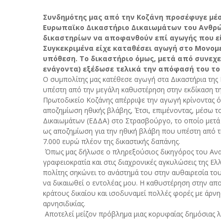
Συνδημότης μας από την Κοζάνη προσέφυγε μέ
Ευρωπαϊκο Δικαστήριο Δικαιωμάτων του Ανθρώ
δικαστηρίων να αποφανθούν επί αγωγής που εί
Συγκεκριμένα είχε καταθέσει αγωγή στο Μονομ
υπόθεση. Το δικαστήριο όμως, μετά από συνεχε
ενάγοντα) εξέδωσε τελικά την απόφασή του το
Ο συμπολίτης μας κατέθεσε αγωγή στα Δικαστήρια της
υπέστη από την μεγάλη καθυστέρηση στην εκδίκαση τη
Πρωτοδικείο Κοζάνης απέρριψε την αγωγή κρίνοντας ότ
αποζημίωση ηθικής βλάβης, Έτσι, επιμένοντας, μέσω
Δικαιωμάτων (ΕΔΔΑ) στο Στρασβούργο, το οποίο μετά 
ως αποζημίωση για την ηθική βλάβη που υπέστη από τη
7.000 ευρώ πλέον της δικαστικής δαπάνης.
Όπως μας δήλωσε ο πληρεξούσιος δικηγόρος του Ανασ
γραφειοκρατία και στις διαχρονικές αγκυλώσεις της Ελ
πολίτης σηκώνει το ανάστημά του στην αυθαιρεσία το
να δικαιωθεί ο εντολέας μου. Η καθυστέρηση στην απ
κράτους δικαίου και ισοδυναμεί πολλές φορές με άρνη
αρνησιδικίας.
Αποτελεί μείζον πρόβλημα μιας κορυφαίας δημόσιας λει