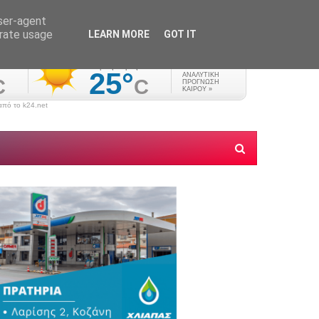
user-agent
erate usage
LEARN MORE
GOT IT
πό το k24.net