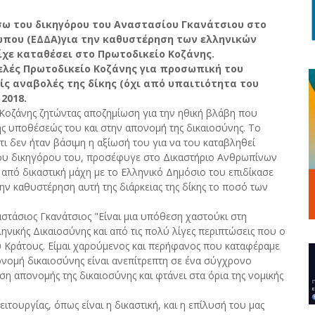
σω του δικηγόρου του Αναστασίου Γκανάτσιου στο
που (ΕΔΔΑ)για την καθυστέρηση των ελληνικών
χε καταθέσει στο Πρωτοδικείο Κοζάνης.
ελές Πρωτοδικείο Κοζάνης για προσωπική του
ίς αναβολές της δίκης (όχι από υπαιτιότητα του
 2018.
 Κοζάνης ζητώντας αποζημίωση για την ηθική βλάβη που
ς υποθέσεώς του και στην απονομή της δικαιοσύνης. Το
ι δεν ήταν βάσιμη η αξίωσή του για να του καταβληθεί
 του δικηγόρου του, προσέφυγε στο Δικαστήριο Ανθρωπίνων
από δικαστική μάχη με το Ελληνικό Δημόσιο του επιδίκασε
ν καθυστέρηση αυτή της διάρκειας της δίκης το ποσό των
τάσιος Γκανάτσιος "Είναι μια υπόθεση χαστούκι στη
ληνικής Δικαιοσύνης και από τις πολύ λίγες περιπτώσεις που ο
υ Κράτους. Είμαι χαρούμενος και περήφανος που καταφέραμε
ονομή δικαιοσύνης είναι ανεπίτρεπτη σε ένα σύγχρονο
ση απονομής της δικαιοσύνης και φτάνει στα όρια της νομικής
τουργίας, όπως είναι η δικαστική, και η επίλυσή του μας