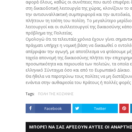
αφορά όλους, καθώς οι συνέπειες που αυτό επιφέρει
στη δικαιοδοτική λειτουργία της χώρας, κλονίζουν το
την αντισυναλλακτική συμπεριφορά και την αυτοδικία,
πλήττουν τη τσέπη του πολίτη. Το μεγαλύτερο μερίδιο
λειτουργοί και οι συλλειτουργοί της δικαιοσύνης κάπο
πρόβλημα της Πολιτείας.
Ομολογώ ότι τα τελευταία χρόνια έχουν γίνει σημαντι
πράγματι υπήρχε η νομική βάση να δικαιωθεί ο εντολέ
απέρριψαν την αγωγή, με αποτέλεσμα να φτάσουμε μέχ
ταχεία απονομή της δικαιοσύνης πλήττει την επιχειρημα
προσωπικότητα και περιουσία των πολιτών, τα οποία ε
ελληνικό Σύνταγμα όσο και από το Ευρωπαϊκό Δίκαιο.
Θα ήθελα να παροτρύνω τους πολίτες να μη διστάζουν
ενάντια στην αυθαιρεσία του Κράτους ή πολλές φορές 
Tags:
ΠΟΛΗ ΤΗΣ ΚΟΖΑΝΗΣ
Facebook
Twitter
ΜΠΟΡΕΊ ΝΑ ΣΑΣ ΑΡΈΣΟΥΝ ΑΥΤΈΣ ΟΙ ΑΝΑΡΤΉΣ