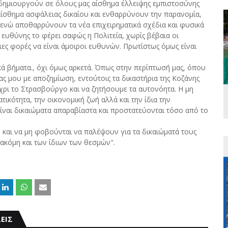
 δημιουργούν σε όλους μας αίσθημα έλλειψης εμπιστοσύνης
 αίσθημα ασφάλειας δικαίου και ενθαρρύνουν την παρανομία,
 ενώ αποθαρρύνουν τα νέα επιχειρηματικά σχέδια και φυσικά
 ευθύνης το φέρει σαφώς η Πολιτεία, χωρίς βέβαια οι
ιες φορές να είναι άμοιροι ευθυνών. Πρωτίστως όμως είναι
κά βήματα., όχι όμως αρκετά. Όπως στην περίπτωσή μας, όπου
ας μου με αποζημίωση, εντούτοις τα δικαστήρια της Κοζάνης
ρι το Στρασβούργο και να ζητήσουμε τα αυτονόητα. Η μη
τικότητα, την οικονομική ζωή αλλά και την ίδια την
ίναι δικαιώματα απαραβίαστα και προστατεύονται τόσο από το
 και να μη φοβούνται να παλέψουν για τα δικαιώματά τους
ακόμη και των ίδιων των θεσμών".
ΕΙΣ