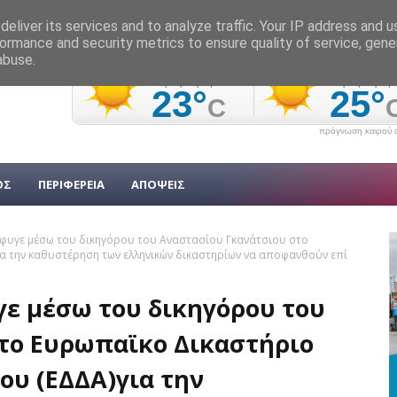
eliver its services and to analyze traffic. Your IP address and 
ormance and security metrics to ensure quality of service, gen
abuse.
πρόγνωση καιρού α
ΟΣ
ΠΕΡΙΦΕΡΕΙΑ
ΑΠΟΨΕΙΣ
φυγε μέσω του δικηγόρου του Αναστασίου Γκανάτσιου στο
 την καθυστέρηση των ελληνικών δικαστηρίων να αποφανθούν επί
ε μέσω του δικηγόρου του
το Ευρωπαϊκο Δικαστήριο
υ (ΕΔΔΑ)για την