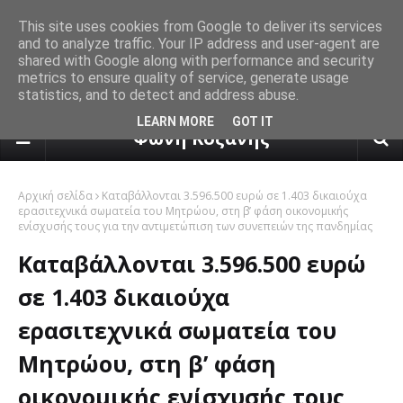
This site uses cookies from Google to deliver its services
and to analyze traffic. Your IP address and user-agent are
shared with Google along with performance and security
metrics to ensure quality of service, generate usage
statistics, and to detect and address abuse.
πρόγνωση καιρού από το k24.n
LEARN MORE
GOT IT
Φωνή Κοζάνης
Αρχική σελίδα
Καταβάλλονται 3.596.500 ευρώ σε 1.403 δικαιούχα
ερασιτεχνικά σωματεία του Μητρώου, στη β’ φάση οικονομικής
ενίσχυσής τους για την αντιμετώπιση των συνεπειών της πανδημίας
Καταβάλλονται 3.596.500 ευρώ
σε 1.403 δικαιούχα
ερασιτεχνικά σωματεία του
Μητρώου, στη β’ φάση
οικονομικής ενίσχυσής τους