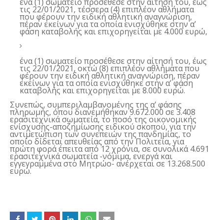
ένα (1) σωματείο προσέθεσε στην αίτησή του, έως
τις 22/01/2021, τέσσερα (4) επιπλέον αθλήματα
που φέρουν την ειδική αθλητική αναγνώριση,
πέραν εκείνων για τα οποία ενισχύθηκε στην α’
φάση καταβολής και επιχορηγείται με 4.000 ευρώ,
ένα (1) σωματείο προσέθεσε στην αίτησή του, έως
τις 22/01/2021, οκτώ (8) επιπλέον αθλήματα που
φέρουν την ειδική αθλητική αναγνώριση, πέραν
εκείνων για τα οποία ενισχύθηκε στην α’ φάση
καταβολής και επιχορηγείται με 8.000 ευρώ.
Συνεπώς, συμπεριλαμβανομένης της α’ φάσης
πληρωμής, όπου διανεμήθηκαν 9.672.000 σε 3.408
ερασιτεχνικά σωματεία, το ποσό της οικονομικής
ενίσχυσης-αποζημίωσης ειδικού σκοπού, για την
αντιμετώπιση των συνεπειών της πανδημίας, το
οποίο δίδεται απευθείας από την Πολιτεία, για
πρώτη φορά έπειτα από 12 χρόνια, σε συνολικά 4.691
ερασιτεχνικά σωματεία -νόμιμα, ενεργά και
εγγεγραμμένα στο Μητρώο- ανέρχεται σε 13.268.500
ευρώ.