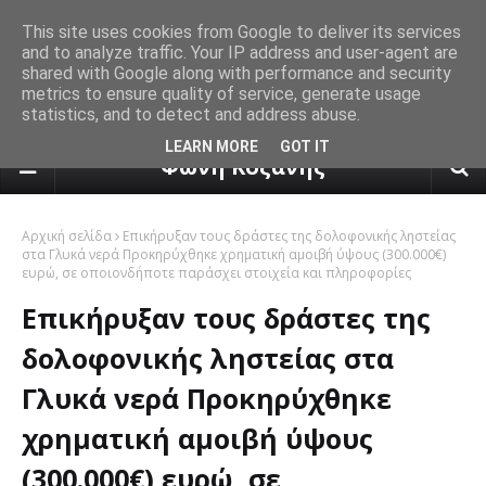
This site uses cookies from Google to deliver its services
and to analyze traffic. Your IP address and user-agent are
shared with Google along with performance and security
metrics to ensure quality of service, generate usage
statistics, and to detect and address abuse.
πρόγνωση καιρού από το k24.n
LEARN MORE
GOT IT
Φωνή Κοζάνης
Αρχική σελίδα
Επικήρυξαν τους δράστες της δολοφονικής ληστείας
στα Γλυκά νερά Προκηρύχθηκε χρηματική αμοιβή ύψους (300.000€)
ευρώ, σε οποιονδήποτε παράσχει στοιχεία και πληροφορίες
Επικήρυξαν τους δράστες της
δολοφονικής ληστείας στα
Γλυκά νερά Προκηρύχθηκε
χρηματική αμοιβή ύψους
(300.000€) ευρώ, σε