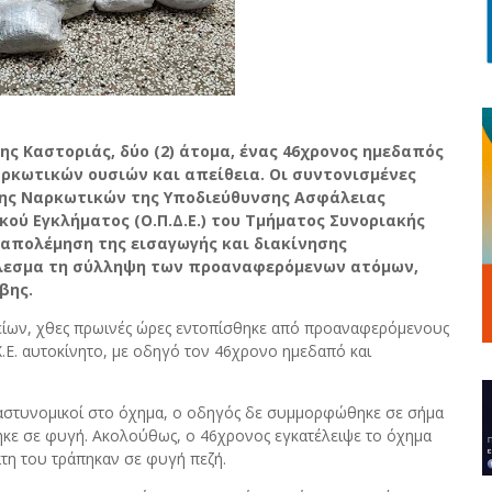
ης Καστοριάς, δύο (2) άτομα, ένας 46χρονος ημεδαπός
αρκωτικών ουσιών και απείθεια. Οι συντονισμένες
ξης Ναρκωτικών της Υποδιεύθυνσης Ασφάλειας
ού Εγκλήματος (Ο.Π.Δ.Ε.) του Τμήματος Συνοριακής
απολέμηση της εισαγωγής και διακίνησης
έλεσμα τη σύλληψη των προαναφερόμενων ατόμων,
βης.
χείων, χθες πρωινές ώρες εντοπίσθηκε από προαναφερόμενους
.Χ.Ε. αυτοκίνητο, με οδηγό τον 46χρονο ημεδαπό και
αστυνομικοί στο όχημα, ο οδηγός δε συμμορφώθηκε σε σήμα
ηκε σε φυγή. Ακολούθως, ο 46χρονος εγκατέλειψε το όχημα
άτη του τράπηκαν σε φυγή πεζή.