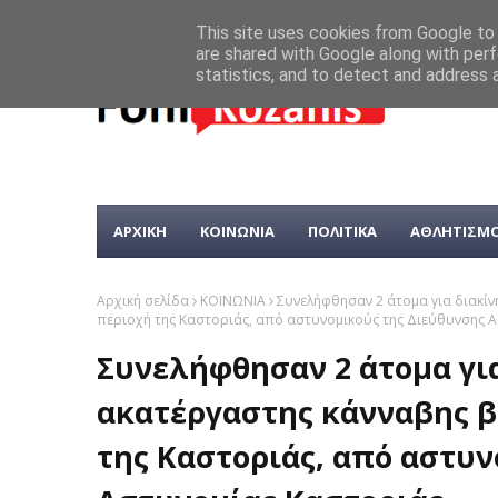
This site uses cookies from Google to d
are shared with Google along with perf
statistics, and to detect and address 
ΑΡΧΙΚΗ
ΚΟΙΝΩΝΙΑ
ΠΟΛΙΤΙΚΑ
ΑΘΛΗΤΙΣΜ
Αρχική σελίδα
ΚΟΙΝΩΝΙΑ
Συνελήφθησαν 2 άτομα για διακίν
περιοχή της Καστοριάς, από αστυνομικούς της Διεύθυνσης 
Συνελήφθησαν 2 άτομα γι
ακατέργαστης κάνναβης βά
της Καστοριάς, από αστυν