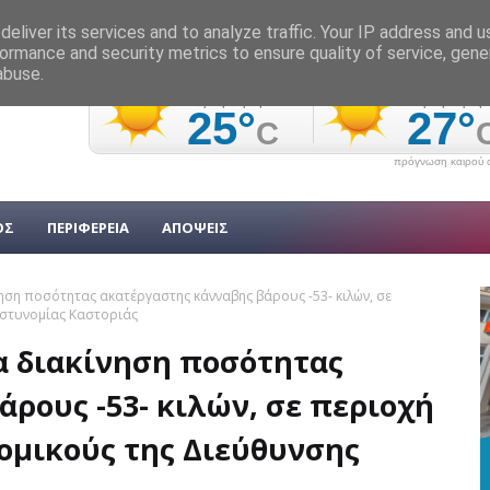
eliver its services and to analyze traffic. Your IP address and 
ormance and security metrics to ensure quality of service, gen
abuse.
πρόγνωση καιρού α
ΟΣ
ΠΕΡΙΦΕΡΕΙΑ
ΑΠΟΨΕΙΣ
ηση ποσότητας ακατέργαστης κάνναβης βάρους -53- κιλών, σε
Αστυνομίας Καστοριάς
α διακίνηση ποσότητας
ρους -53- κιλών, σε περιοχή
ομικούς της Διεύθυνσης