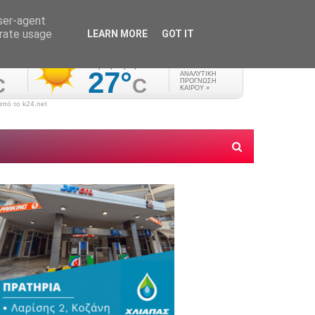
user-agent
erate usage
LEARN MORE
GOT IT
πό το k24.net