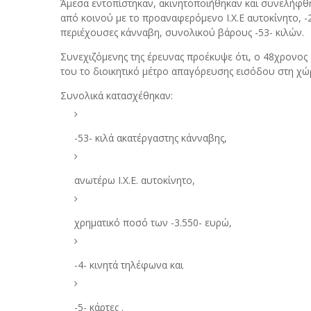
Άμεσα εντοπίστηκαν, ακινητοποιήθηκαν και συνελήφθη
από κοινού με το προαναφερόμενο Ι.Χ.Ε αυτοκίνητο, -
περιέχουσες κάνναβη, συνολικού βάρους -53- κιλών.
Συνεχιζόμενης της έρευνας προέκυψε ότι, ο 48χρονο
του το διοικητικό μέτρο απαγόρευσης εισόδου στη χώ
Συνολικά κατασχέθηκαν:
-53- κιλά ακατέργαστης κάνναβης,
ανωτέρω Ι.Χ.Ε. αυτοκίνητο,
χρηματικό ποσό των -3.550- ευρώ,
-4- κινητά τηλέφωνα και
-5- κάρτες .