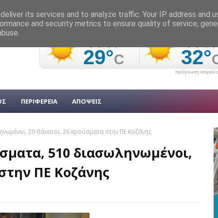
eliver its services and to analyze traffic. Your IP address and 
ormance and security metrics to ensure quality of service, gen
abuse.
πρόγνωση καιρού α
ΟΣ
ΠΕΡΙΦΕΡΕΙΑ
ΑΠΟΨΕΙΣ
ηνωμένοι, 29 θάνατοι. 26 κρούσματα στην ΠΕ Κοζάνης
ύσματα, 510 διασωληνωμένοι,
 στην ΠΕ Κοζάνης