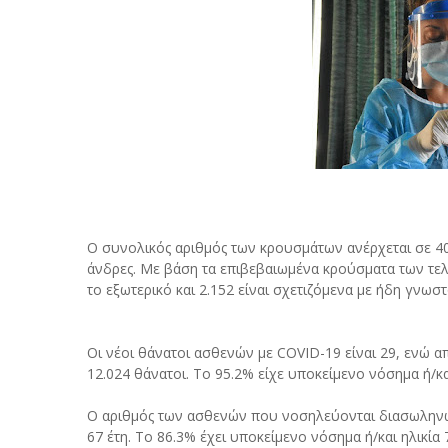
Ο συνολικός αριθμός των κρουσμάτων ανέρχεται σε 40
άνδρες. Με βάση τα επιβεβαιωμένα κρούσματα των τελ
το εξωτερικό και 2.152 είναι σχετιζόμενα με ήδη γνωσ
Οι νέοι θάνατοι ασθενών με COVID-19 είναι 29, ενώ α
12.024 θάνατοι. Το 95.2% είχε υποκείμενο νόσημα ή/και
Ο αριθμός των ασθενών που νοσηλεύονται διασωληνωμέν
67 έτη. To 86.3% έχει υποκείμενο νόσημα ή/και ηλικία