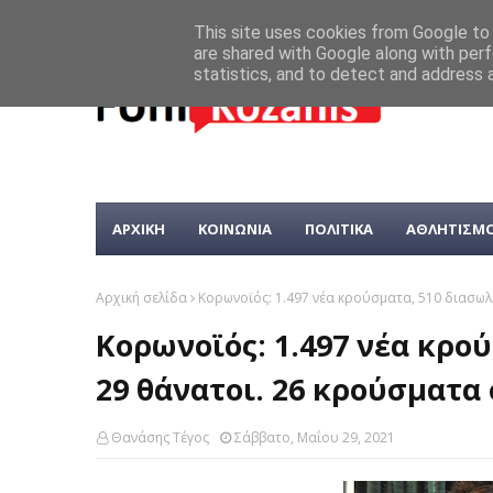
This site uses cookies from Google to d
are shared with Google along with perf
statistics, and to detect and address 
ΑΡΧΙΚΗ
ΚΟΙΝΩΝΙΑ
ΠΟΛΙΤΙΚΑ
ΑΘΛΗΤΙΣΜ
Αρχική σελίδα
Κορωνοϊός: 1.497 νέα κρούσματα, 510 διασωλ
Κορωνοϊός: 1.497 νέα κρο
29 θάνατοι. 26 κρούσματα
Θανάσης Τέγος
Σάββατο, Μαΐου 29, 2021