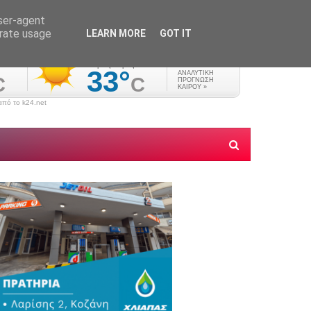
user-agent
erate usage
LEARN MORE
GOT IT
πό το k24.net