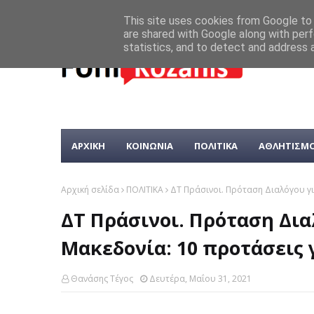
This site uses cookies from Google to d
are shared with Google along with perf
statistics, and to detect and address 
ΑΡΧΙΚΗ
ΚΟΙΝΩΝΙΑ
ΠΟΛΙΤΙΚΑ
ΑΘΛΗΤΙΣΜ
Αρχική σελίδα
ΠΟΛΙΤΙΚΑ
ΔΤ Πράσινοι. Πρόταση Διαλόγου γι
ΔΤ Πράσινοι. Πρόταση Δια
Μακεδονία: 10 προτάσεις 
Θανάσης Τέγος
Δευτέρα, Μαΐου 31, 2021