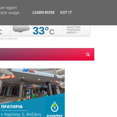
user-agent
erate usage
LEARN MORE
GOT IT
πό το k24.net