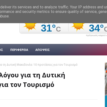
eliver its services and to analyze traffic. Your IP address and 
ormance and security metrics to ensure quality of service, gen
abuse.
πρόγνωση καιρού α
ΟΣ
ΠΕΡΙΦΕΡΕΙΑ
ΑΠΟΨΕΙΣ
α τη Δυτική Μακεδονία: 10 προτάσεις για τον Τουρισμό
λόγου για τη Δυτική
για τον Τουρισμό