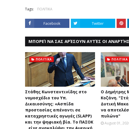
Tags:
ΠΟΛΙΤΙΚΑ
Facebook
Twitter
ΜΠΟΡΕΊ ΝΑ ΣΑΣ ΑΡΈΣΟΥΝ ΑΥΤΈΣ ΟΙ ΑΝΑΡΤΉΣ
ΠΟΛΙΤΙΚΑ
ΠΟΛΙΤΙΚΑ
Στάθης Κωνσταντινίδης στο
Ο Δημήτρης 
νομοσχέδιο του Υπ.
Κοζάνη. "Στό
Δικαιοσύνης: «Ασπίδα
Δυτική Μακεδ
προστασίας απέναντι σε
να αποτελέσ
καταχρηστικές αγωγές (SLAPP)
πυλώνα"
και την ψηφιακή βία. Το ΠΑΣΟΚ
August 01, 202
.. είχε ανακαλύψει την Αμερική