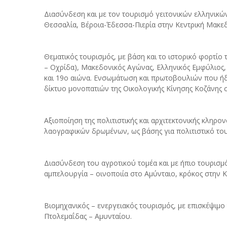
Διασύνδεση και με τον τουρισμό γειτονικών ελληνικώ
Θεσσαλία, Βέροια-Έδεσσα-Πιερία στην Κεντρική Μακεδ
Θεματικός τουρισμός, με βάση και το ιστορικό φορτίο
– Οχρίδα), Μακεδονικός Αγώνας, Ελληνικός Εμφύλιος,
και 19ο αιώνα. Ενσωμάτωση και πρωτοβουλιών που ήδη
δίκτυο μονοπατιών της Οικολογικής Κίνησης Κοζάνης 
Αξιοποίηση της πολιτιστικής και αρχιτεκτονικής κληρο
λαογραφικών δρωμένων, ως βάσης για πολιτιστικό το
Διασύνδεση του αγροτικού τομέα και με ήπιο τουρισμ
αμπελουργία – οινοποιία στο Αμύνταιο, κρόκος στην Κ
Βιομηχανικός – ενεργειακός τουρισμός, με επισκέψιμ
Πτολεμαΐδας – Αμυνταίου.