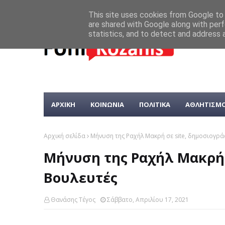
This site uses cookies from Google to d
are shared with Google along with perf
statistics, and to detect and address 
ΑΡΧΙΚΗ
ΚΟΙΝΩΝΙΑ
ΠΟΛΙΤΙΚΑ
ΑΘΛΗΤΙΣΜ
Αρχική σελίδα
Μήνυση της Ραχήλ Μακρή σε site, δημοσιογρ
Μήνυση της Ραχήλ Μακρή 
Βουλευτές
Θανάσης Τέγος
Σάββατο, Απριλίου 17, 2021