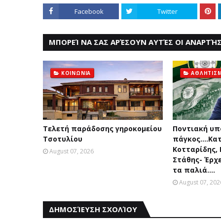
Facebook
Twitter
ΜΠΟΡΕΊ ΝΑ ΣΑΣ ΑΡΈΣΟΥΝ ΑΥΤΈΣ ΟΙ ΑΝΑΡΤΉΣ
ΚΟΙΝΩΝΙΑ
ΑΘΛΗΤΙΣ
Τελετή παράδοσης γηροκομείου
Ποντιακή υπ
Τσοτυλίου
πάγκος....Κα
Κοτταρίδης,
August 07, 2026
Στάθης- Έρχ
τα παλιά....
August 07, 202
ΔΗΜΟΣΊΕΥΣΗ ΣΧΟΛΊΟΥ