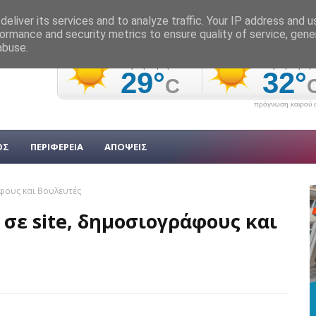
eliver its services and to analyze traffic. Your IP address and 
ormance and security metrics to ensure quality of service, gen
abuse.
πρόγνωση καιρού α
ΟΣ
ΠΕΡΙΦΕΡΕΙΑ
ΑΠΟΨΕΙΣ
άφους και Βουλευτές
σε site, δημοσιογράφους και