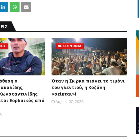
ΕΙΣ
ΜΟΣ
ΚΟΙΝΩΝΙΑ
όθεση ο
Όταν η Σκ΄ ρκα πιάνει το τιμόνι
τακαλίδης,
του γλεντιού, η Κοζάνη
 Κωνσταντινίδης
«σείεται»!
εται Εορδαϊκός από
August 07, 2026
6