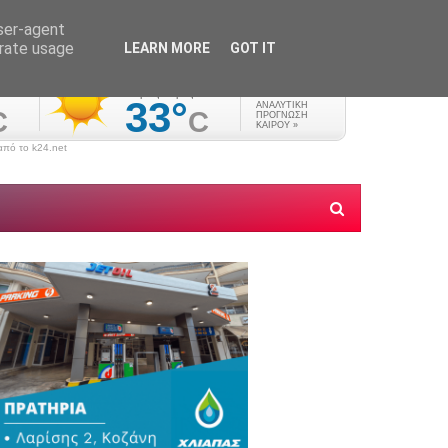
user-agent
erate usage
LEARN MORE
GOT IT
πό το k24.net