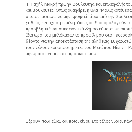
Η
Ραχήλ Μακρή
π
ρώην Βουλευτής
, και ε
πικεφαλής το
και Βουλευτές. Όπως αναφέρει η ίδια:
‘
Μόλις κατέθεσα
οποίος πιστεύω να μην κρυφτεί πίσω από την βουλευτ
χυδαία, ενορχηστρωμένη, όπως οι ίδιοι ομολογούν στι
προσβλητικά και συκοφαντικά δημοσιεύματα, με σκοπό
ίδια ώρα που μπλόκαραν το προφίλ μου στο Facebook. 
δέοντα για την αποκατάσταση της αλήθειας. Ευχαριστώ
τους φίλους και υποστηρικτές του Μετώπου Νίκης – Ρ
μηνύματα αγάπης στο πρόσωπό μου.
Ξέρουν ποια είμαι και ποιοι είναι. Στο τέλος νικάει πά