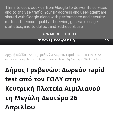
This site uses cookies from Google to deliver its services
and to analyze traffic. Your IP address and user-agent are
shared with Google along with performance and security
metrics to ensure quality of service, generate usage
statistics, and to detect and address abuse.
πρόγνωση καιρού από το k24.n
LEARN MORE
GOT IT
Φωνή Κοζάνης
Αρχική σελίδα
Δήμος Γρεβενών: Δωρεάν rapid test από τον ΕΟΔΥ
στην Κεντρική Πλατεία Αιμιλιανού τη Μεγάλη Δευτέρα 26 Απριλίου
Δήμος Γρεβενών: Δωρεάν rapid
test από τον ΕΟΔΥ στην
Κεντρική Πλατεία Αιμιλιανού
τη Μεγάλη Δευτέρα 26
Απριλίου