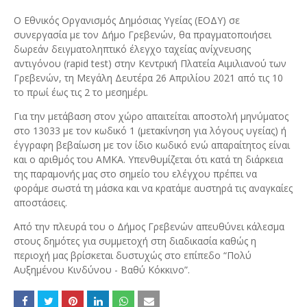
Ο Εθνικός Οργανισμός Δημόσιας Υγείας (ΕΟΔΥ) σε
συνεργασία με τον Δήμο Γρεβενών, θα πραγματοποιήσει
δωρεάν δειγματοληπτικό έλεγχο ταχείας ανίχνευσης
αντιγόνου (
rapid
test
) στην Κεντρική Πλατεία Αιμιλιανού των
Γρεβενών, τη Μεγάλη Δευτέρα 26 Απριλίου 2021 από τις 10
το πρωί έως τις 2 το μεσημέρι.
Για την μετάβαση στον χώρο απαιτείται αποστολή μηνύματος
στο 13033 με τον κωδικό 1 (μετακίνηση για λόγους υγείας) ή
έγγραφη βεβαίωση με τον ίδιο κωδικό ενώ απαραίτητος είναι
και ο αριθμός του ΑΜΚΑ. Υπενθυμίζεται ότι κατά τη διάρκεια
της παραμονής μας στο σημείο του ελέγχου πρέπει να
φοράμε σωστά τη μάσκα και να κρατάμε αυστηρά τις αναγκαίες
αποστάσεις.
Από την πλευρά του ο Δήμος Γρεβενών απευθύνει κάλεσμα
στους δημότες για συμμετοχή στη διαδικασία καθώς η
περιοχή μας βρίσκεται δυστυχώς στο επίπεδο “Πολύ
Αυξημένου Κινδύνου - Βαθύ Κόκκινο”.