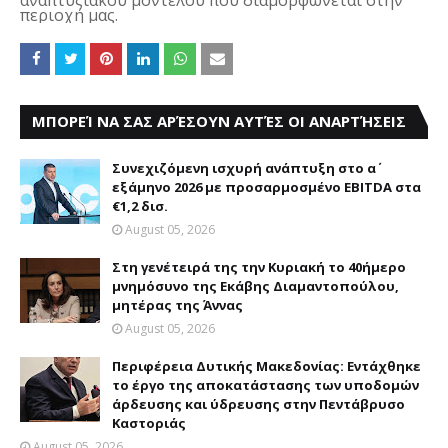
αναπτυξιακού μοντέλου που διαμορφώνεται στην
περιοχή μας.
ΜΠΟΡΕΊ ΝΑ ΣΑΣ ΑΡΈΣΟΥΝ ΑΥΤΈΣ ΟΙ ΑΝΑΡΤΉΣΕΙΣ
Συνεχιζόμενη ισχυρή ανάπτυξη στο α΄
εξάμηνο 2026 με προσαρμοσμένο EBITDA στα
€1,2 δισ.
August 05, 2026
Στη γενέτειρά της την Κυριακή το 40ήμερο
μνημόσυνο της Εκάβης Διαμαντοπούλου,
μητέρας της Άννας
August 05, 2026
Περιφέρεια Δυτικής Μακεδονίας: Εντάχθηκε
το έργο της αποκατάστασης των υποδομών
άρδευσης και ύδρευσης στην Πεντάβρυσο
Καστοριάς
August 05, 2026