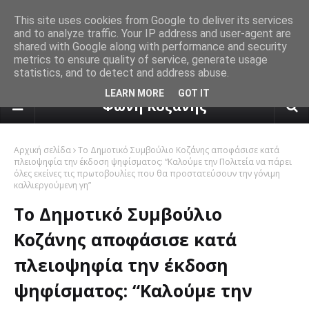
This site uses cookies from Google to deliver its services
and to analyze traffic. Your IP address and user-agent are
shared with Google along with performance and security
metrics to ensure quality of service, generate usage
statistics, and to detect and address abuse.
πρόγνωση καιρού από το k24.n
LEARN MORE
GOT IT
Φωνή Κοζάνης
Αρχική σελίδα
Το Δημοτικό Συμβούλιο Κοζάνης αποφάσισε κατά
πλειοψηφία την έκδοση ψηφίσματος: “Καλούμε την Πολιτεία να πάρει
όλες εκείνες τις πρωτοβουλίες που θα προστατεύσουν την γόνιμη
καλλιεργούμενη γη”
Το Δημοτικό Συμβούλιο
Κοζάνης αποφάσισε κατά
πλειοψηφία την έκδοση
ψηφίσματος: “Καλούμε την