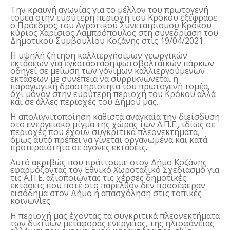
Την κραυγή αγωνίας για το μέλλον του πρωτογενή
τομέα στην ευρύτερη περιοχή του Κρόκου εξέφρασε
ο Πρόεδρος του Αγροτικού Συνεταιρισμού Κρόκου
κύριος Χαρίσιος Λαμπρόπουλος στη συνεδρίαση του
Δημοτικού Συμβουλίου Κοζάνης στις 19/04/2021.
Η υψηλή ζήτηση καλλιεργήσιμων γεωργικών
εκτάσεων για εγκατάσταση φωτοβολταϊκών πάρκων
οδηγεί σε μείωση των γόνιμων καλλιεργούμενων
εκτάσεων με συνέπεια να συρρικνώνεται η
παραγωγική δραστηριότητα του πρωτογενή τομέα,
όχι μόνον στην ευρύτερη περιοχή του Κρόκου αλλά
και σε άλλες περιοχές του Δήμου μας.
Η απολιγνιτοποίηση καθιστά αναγκαία την διείσδυση
στο ενεργειακό μίγμα της χώρας των Α.Π.Ε., ιδίως σε
περιοχές που έχουν συγκριτικά πλεονεκτήματα,
όμως αυτό πρέπει να γίνεται οργανωμένα και κατά
προτεραιότητα σε άγονες εκτάσεις.
Αυτό ακριβώς που πράττουμε στον Δήμο Κοζάνης
εφαρμόζοντας τον Εθνικό Χωροταξικό Σχεδιασμό για
τις Α.Π.Ε. αξιοποιώντας τις χέρσες δημοτικές
εκτάσεις που ποτέ στο παρελθόν δεν προσέφεραν
εισόδημα στον Δήμο ή απασχόληση στις τοπικές
κοινωνίες.
Η περιοχή μας έχοντας τα συγκριτικά πλεονεκτήματα
των δικτύων μεταφοράς ενέργειας, της ηλιοφάνειας