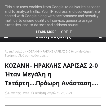
This site uses cookies from Google to deliver its services
and to analyze traffic. Your IP address and user-agent are
shared with Google along with performance and security
metrics to ensure quality of service, generate usage
statistics, and to detect and address abuse.
πρόγνωση καιρού από το k24.n
LEARN MORE
GOT IT
Φωνή Κοζάνης
Αρχική σελίδα
ΚΟΖΑΝΗ- ΗΡΑΚΛΗΣ ΛΑΡΙΣΑΣ 2-0 Ήταν Μεγάλη η
Τετάρτη….Πρόωρη Ανάσταση….
ΚΟΖΑΝΗ- ΗΡΑΚΛΗΣ ΛΑΡΙΣΑΣ 2-0
Ήταν Μεγάλη η
Τετάρτη….Πρόωρη Ανάσταση….
Θανάσης Τέγος
Τετάρτη, Απριλίου 28, 2021