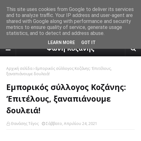
This site uses cookies from Google to deliver its services
and to analyze traffic. Your IP address and user-agent are
shared with Google along with performance and security
metrics to ensure quality of service, generate usage
statistics, and to detect and address abuse.
πρόγνωση καιρού από το k24.n
LEARN MORE
GOT IT
Φωνή Κοζάνης
Αρχική σελίδα
Εμπορικός σύλλογος Κοζάνης: ‘Επιτέλους,
ξαναπιάνουμε δουλειά!
Εμπορικός σύλλογος Κοζάνης:
‘Επιτέλους, ξαναπιάνουμε
δουλειά!
Θανάσης Τέγος
Σάββατο, Απριλίου 24, 2021