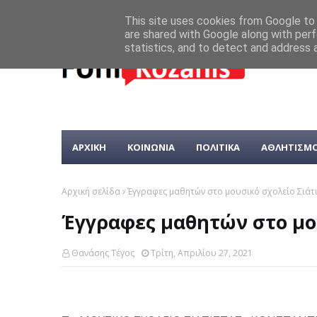
This site uses cookies from Google to d
are shared with Google along with perf
statistics, and to detect and address 
ΑΡΧΙΚΗ
ΚΟΙΝΩΝΙΑ
ΠΟΛΙΤΙΚΑ
ΑΘΛΗΤΙΣΜ
Αρχική σελίδα
Έγγραφες μαθητών στο μουσικό σχολείο Σιάτ
Έγγραφες μαθητών στο μο
Θανάσης Τέγος
Τρίτη, Απριλίου 27, 2021