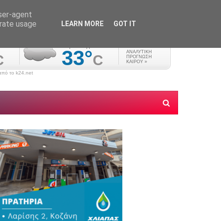
user-agent
erate usage
LEARN MORE
GOT IT
πό το k24.net