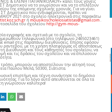
ΝΟΣ & ΕΛΕΝΗ ΠΑΠΑΝΙΚΟΛΑΟΥ» καλεί τους γονείς
ΣΤ΄ Δημοτικού να το γνωρίσουν και να το επιλέξουν
σίου της επόμενης σχολικής χρονιάς. Για να γίνει
ς ΣΤ Δημοτικού που ενδιαφέρονται, πρέπει να
 ΜΑΪΟΥ 2021 στο σχολείο ηλεκτρονικά στις παρακάτω
tist
.
koz
.
sch
.
gr
ή
mousikoscholeiosiatistas
@
gmail
.
com
.
στοσελίδα του σχολείου
http
://
gym
-
mous
-
ία εγγραφής και σχετικά με το σχολείο, τη
ενημερωθούν τηλεφωνικά (στο τηλέφωνο 2465023461)
με
email
στις παραπάνω διευθύνσεις. Επίσης εφόσον
ου ραντεβού, με τη χρήση πλατφόρμας εξ αποστάσεως
τη Διεύθυνση και τους καθηγητές του σχολείου, να
ή και τις δράσεις του σχολείου και να επιλύσουν
ότητα.
 τρόπο, μπορούν να αποστείλουν την αίτησή τους
εία Παύλου Μελά, 50300, Σιάτιστα.
υσική επιστήμη και τέχνη συνάντησε το δημόσιο
νότητας. Για το λόγο αυτό απευθύνεται σε όλα τα
 τη γνωρίσουν καλύτερα!