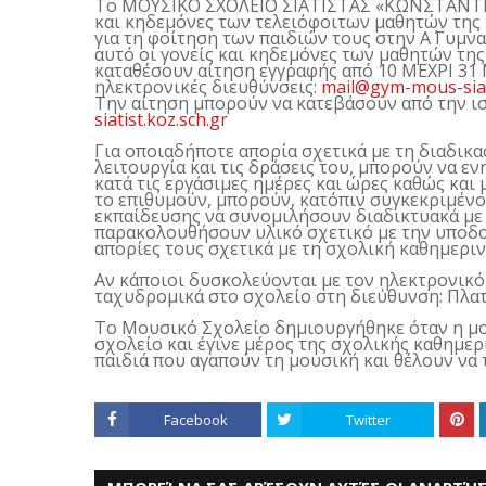
Το ΜΟΥΣΙΚΟ ΣΧΟΛΕΙΟ ΣΙΑΤΙΣΤΑΣ «ΚΩΝΣΤΑΝΤΙ
και κηδεμόνες των τελειόφοιτων μαθητών της 
για τη φοίτηση των παιδιών τους στην Α΄ Γυμνα
αυτό οι γονείς και κηδεμόνες των μαθητών τη
καταθέσουν αίτηση εγγραφής από 10 ΜΕΧΡΙ 31
ηλεκτρονικές διευθύνσεις:
mail
@
gym
-
mous
-
sia
Την αίτηση μπορούν να κατεβάσουν από την ι
siatist
.
koz
.
sch
.
gr
Για οποιαδήποτε απορία σχετικά με τη διαδικασ
λειτουργία και τις δράσεις του, μπορούν να 
κατά τις εργάσιμες ημέρες και ώρες καθώς και 
το επιθυμούν, μπορούν, κατόπιν συγκεκριμέν
εκπαίδευσης να συνομιλήσουν διαδικτυακά με 
παρακολουθήσουν υλικό σχετικό με την υποδομ
απορίες τους σχετικά με τη σχολική καθημεριν
Αν κάποιοι δυσκολεύονται με τον ηλεκτρονικό
ταχυδρομικά στο σχολείο στη διεύθυνση: Πλατ
Το Μουσικό Σχολείο δημιουργήθηκε όταν η μο
σχολείο και έγινε μέρος της σχολικής καθημερι
παιδιά που αγαπούν τη μουσική και θέλουν να
Facebook
Twitter