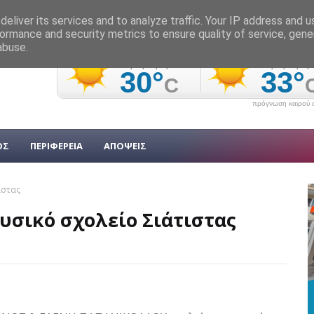
eliver its services and to analyze traffic. Your IP address and 
ormance and security metrics to ensure quality of service, gen
abuse.
πρόγνωση καιρού α
ΟΣ
ΠΕΡΙΦΕΡΕΙΑ
ΑΠΟΨΕΙΣ
ιστας
υσικό σχολείο Σιάτιστας