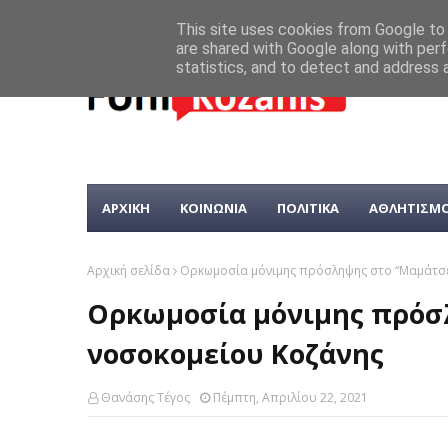
This site uses cookies from Google to d
are shared with Google along with perf
statistics, and to detect and address 
ΑΡΧΙΚΗ
ΚΟΙΝΩΝΙΑ
ΠΟΛΙΤΙΚΑ
ΑΘΛΗΤΙΣΜ
Αρχική σελίδα
Ορκωμοσία μόνιμης πρόσληψης στο “Μαμάτσε
Ορκωμοσία μόνιμης πρόσ
νοσοκομείου Κοζάνης
Θανάσης Τέγος
Πέμπτη, Απριλίου 22, 2021