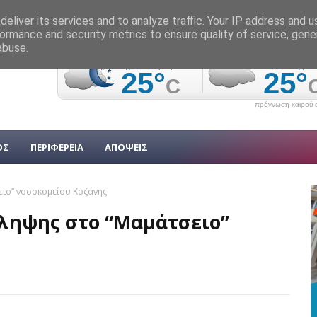
eliver its services and to analyze traffic. Your IP address and 
ormance and security metrics to ensure quality of service, gen
abuse.
πρόγνωση καιρού α
ΟΣ
ΠΕΡΙΦΕΡΕΙΑ
ΑΠΟΨΕΙΣ
ιο” νοσοκομείου Κοζάνης
ληψης στο “Μαμάτσειο”