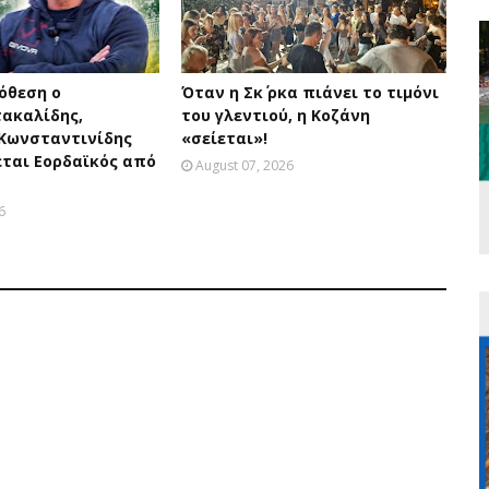
όθεση ο
Όταν η Σκ΄ ρκα πιάνει το τιμόνι
τακαλίδης,
του γλεντιού, η Κοζάνη
 Κωνσταντινίδης
«σείεται»!
εται Εορδαϊκός από
August 07, 2026
6