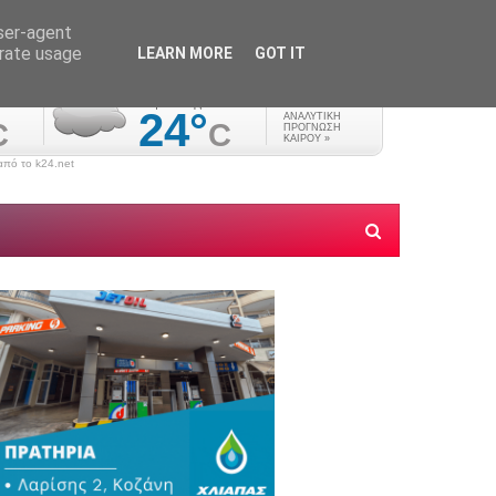
user-agent
erate usage
LEARN MORE
GOT IT
πό το k24.net