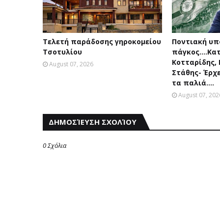
Τελετή παράδοσης γηροκομείου
Ποντιακή υπ
Τσοτυλίου
πάγκος....Κα
Κοτταρίδης,
August 07, 2026
Στάθης- Έρχ
τα παλιά....
August 07, 202
ΔΗΜΟΣΊΕΥΣΗ ΣΧΟΛΊΟΥ
0 Σχόλια